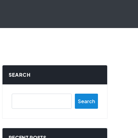
SEARCH
Search
RECENT POSTS