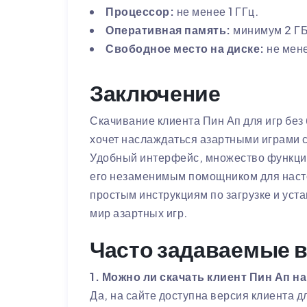
Процессор:
не менее 1 ГГц.
Оперативная память:
минимум 2 ГБ
Свободное место на диске:
не мен
Заключение
Скачивание клиента Пин Ап для игр без 
хочет наслаждаться азартными играми 
Удобный интерфейс, множество функций
его незаменимым помощником для наст
простым инструкциям по загрузке и уста
мир азартных игр.
Часто задаваемые 
1. Можно ли скачать клиент Пин Ап 
Да, на сайте доступна версия клиента 