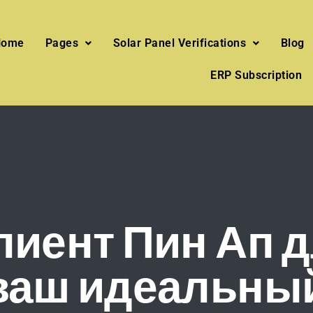
Home
Pages
Solar Panel Verifications
Blog
ERP Subscription
лиент Пин Ап д
 ваш идеальны