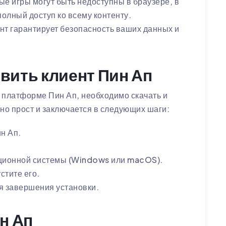
е игры могут быть недоступны в браузере, в
полный доступ ко всему контенту.
нт гарантирует безопасность ваших данных и
овить клиент Пин Ап
 платформе Пин Ап, необходимо скачать и
ьно прост и заключается в следующих шаги:
н Ап.
ционной системы (Windows или macOS).
стите его.
я завершения установки.
н Ап