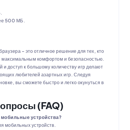
.
ее 500 МБ.
браузера – это отличное решение для тех, кто
с максимальным комфортом и безопасностью.
 и доступ к большому количеству игр делают
оящих любителей азартных игр. Следуя
новке, вы сможете быстро и легко окунуться в
вопросы (FAQ)
на мобильные устройства?
для мобильных устройств.