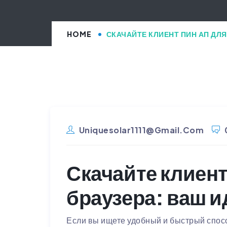
HOME
СКАЧАЙТЕ КЛИЕНТ ПИН АП ДЛ
Uniquesolar1111@gmail.com
Скачайте клиент
браузера: ваш 
Если вы ищете удобный и быстрый спос