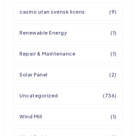
casino utan svensk licens
(9)
Renewable Energy
(1)
Repair & Maintenance
(1)
Solar Panel
(2)
Uncategorized
(736)
Wind Mill
(1)