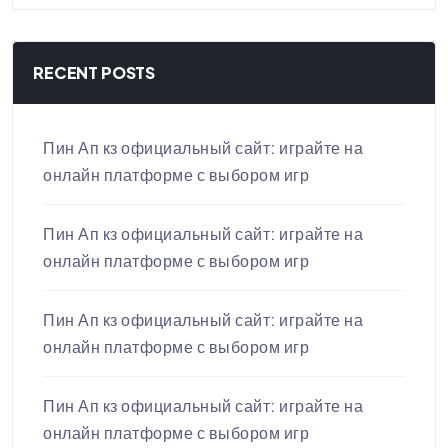
RECENT POSTS
Пин Ап кз официальный сайт: играйте на
онлайн платформе с выбором игр
Пин Ап кз официальный сайт: играйте на
онлайн платформе с выбором игр
Пин Ап кз официальный сайт: играйте на
онлайн платформе с выбором игр
Пин Ап кз официальный сайт: играйте на
онлайн платформе с выбором игр