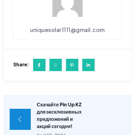
uniquesolar1111@gmail.com
Share:
Скачайте Pin Up KZ
для эксклюзивных
предложений и
акций сегодня!