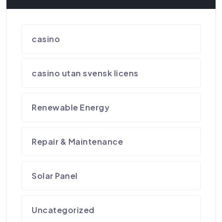
casino
casino utan svensk licens
Renewable Energy
Repair & Maintenance
Solar Panel
Uncategorized