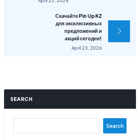
April 23, 2026
Скачайте Pin Up KZ
для эксклюзивных
предложений и
акций сегодня!
April 23, 2026
SEARCH
Search