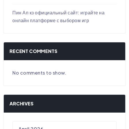
Пин Ап кз официальный сайт: играйте на
онлайн платформе с выбором игр
RECENT COMMENTS
No comments to show.
ARCHIVES
April 2026