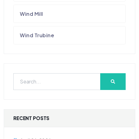
Wind Mill
Wind Trubine
RECENT POSTS