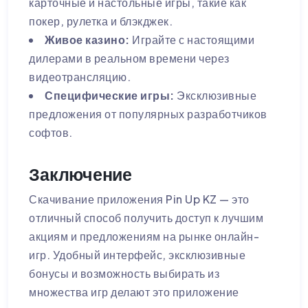
карточные и настольные игры, такие как
покер, рулетка и блэкджек.
Живое казино:
Играйте с настоящими
дилерами в реальном времени через
видеотрансляцию.
Специфические игры:
Эксклюзивные
предложения от популярных разработчиков
софтов.
Заключение
Скачивание приложения Pin Up KZ — это
отличный способ получить доступ к лучшим
акциям и предложениям на рынке онлайн-
игр. Удобный интерфейс, эксклюзивные
бонусы и возможность выбирать из
множества игр делают это приложение