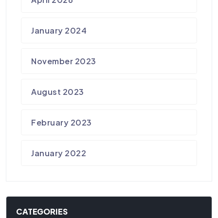
January 2024
November 2023
August 2023
February 2023
January 2022
CATEGORIES