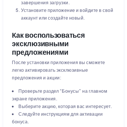
завершения загрузки.
Установите приложение и войдите в свой
аккаунт или создайте новый.
Как воспользоваться
эксклюзивными
предложениями
После установки приложения вы сможете
легко активировать эксклюзивные
предложения и акции:
Проверьте раздел “Бонусы” на главном
экране приложения.
Выберите акцию, которая вас интересует.
Следуйте инструкциям для активации
бонуса.