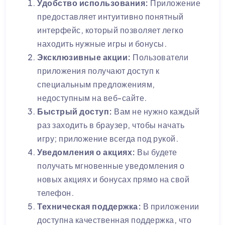
Удобство использования:
Приложение
предоставляет интуитивно понятный
интерфейс, который позволяет легко
находить нужные игры и бонусы.
Эксклюзивные акции:
Пользователи
приложения получают доступ к
специальным предложениям,
недоступным на веб-сайте.
Быстрый доступ:
Вам не нужно каждый
раз заходить в браузер, чтобы начать
игру; приложение всегда под рукой.
Уведомления о акциях:
Вы будете
получать мгновенные уведомления о
новых акциях и бонусах прямо на свой
телефон.
Техническая поддержка:
В приложении
доступна качественная поддержка, что