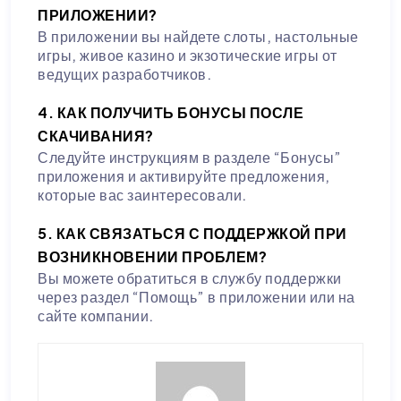
ПРИЛОЖЕНИИ?
В приложении вы найдете слоты, настольные
игры, живое казино и экзотические игры от
ведущих разработчиков.
4. КАК ПОЛУЧИТЬ БОНУСЫ ПОСЛЕ
СКАЧИВАНИЯ?
Следуйте инструкциям в разделе “Бонусы”
приложения и активируйте предложения,
которые вас заинтересовали.
5. КАК СВЯЗАТЬСЯ С ПОДДЕРЖКОЙ ПРИ
ВОЗНИКНОВЕНИИ ПРОБЛЕМ?
Вы можете обратиться в службу поддержки
через раздел “Помощь” в приложении или на
сайте компании.