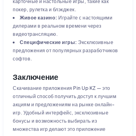
карточные и настольные игры, такие как
покер, рулетка и блэкджек.
Живое казино:
Играйте с настоящими
дилерами в реальном времени через
видеотрансляцию.
Специфические игры:
Эксклюзивные
предложения от популярных разработчиков
софтов.
Заключение
Скачивание приложения Pin Up KZ — это
отличный способ получить доступ к лучшим
акциям и предложениям на рынке онлайн-
игр. Удобный интерфейс, эксклюзивные
бонусы и возможность выбирать из
множества игр делают это приложение