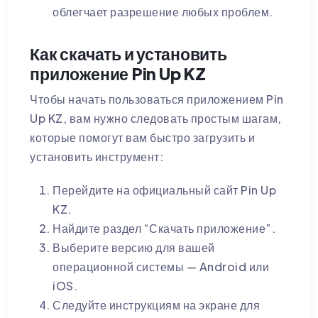
облегчает разрешение любых проблем.
Как скачать и установить
приложение Pin Up KZ
Чтобы начать пользоваться приложением Pin
Up KZ, вам нужно следовать простым шагам,
которые помогут вам быстро загрузить и
установить инструмент:
Перейдите на официальный сайт Pin Up
KZ.
Найдите раздел “Скачать приложение”.
Выберите версию для вашей
операционной системы — Android или
iOS.
Следуйте инструкциям на экране для