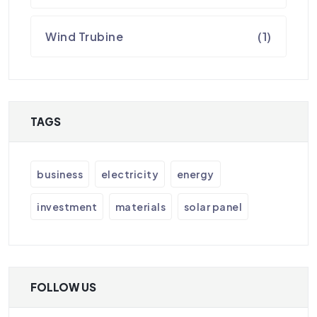
Wind Trubine
(1)
TAGS
business
electricity
energy
investment
materials
solar panel
FOLLOW US