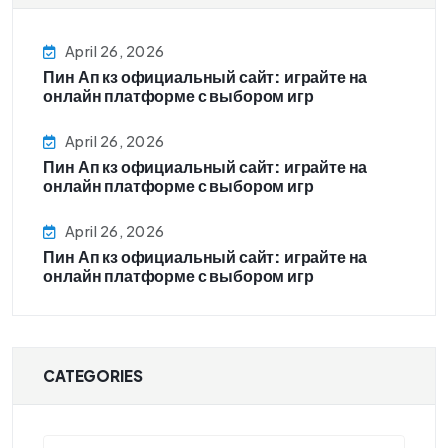
April 26, 2026
Пин Ап кз официальный сайт: играйте на
онлайн платформе с выбором игр
April 26, 2026
Пин Ап кз официальный сайт: играйте на
онлайн платформе с выбором игр
April 26, 2026
Пин Ап кз официальный сайт: играйте на
онлайн платформе с выбором игр
CATEGORIES