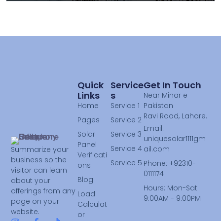
Quick
Service
Get In Touch
Links
S
Near Minar e
Home
Service 1
Pakistan
Ravi Road, Lahore.
Pages
Service 2
Email:
Solar
Service 3
uniquesolar1111gm
Panel
Service 4
ail.com
Summarize your
Verificati
business so the
Service 5
Phone: +92310-
ons
visitor can learn
0111174
Blog
about your
Hours: Mon-Sat
offerings from any
Load
9:00AM - 9:00PM
page on your
Calculat
website.
or