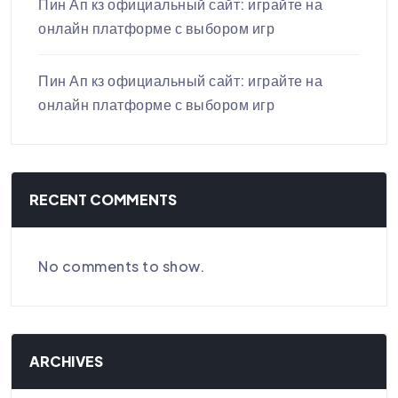
Пин Ап кз официальный сайт: играйте на
онлайн платформе с выбором игр
Пин Ап кз официальный сайт: играйте на
онлайн платформе с выбором игр
RECENT COMMENTS
No comments to show.
ARCHIVES