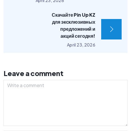
April 23, 2026
Скачайте Pin Up KZ
для эксклюзивных
предложений и
акций сегодня!
April 23, 2026
Leave a comment