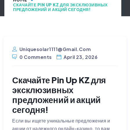
СКАЧАЙТЕ PIN UP KZ ДЛЯ ЭКСКЛЮЗИВНЫХ
ПРЕДЛОЖЕНИЙ И АКЦИЙ СЕГОДНЯ!
Uniquesolar1111@gmail.com
0 Comments
April 23, 2026
Скачайте Pin Up KZ для
эксклюзивных
предложений и акций
сегодня!
Если вы ищете уникальные предложения и
акции от надежного онлайн-казино, то вам