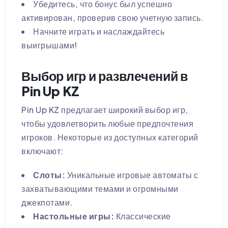
Убедитесь, что бонус был успешно
активирован, проверив свою учетную запись.
Начните играть и наслаждайтесь
выигрышами!
Выбор игр и развлечений в
Pin Up KZ
Pin Up KZ предлагает широкий выбор игр,
чтобы удовлетворить любые предпочтения
игроков. Некоторые из доступных категорий
включают:
Слоты:
Уникальные игровые автоматы с
захватывающими темами и огромными
джекпотами.
Настольные игры:
Классические