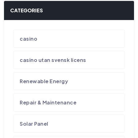
CATEGORIES
casino
casino utan svensk licens
Renewable Energy
Repair & Maintenance
Solar Panel