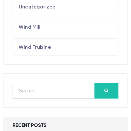
Uncategorized
Wind Mill
Wind Trubine
RECENT POSTS