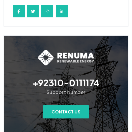
+92310-0111174
Support Number
CONTACT US