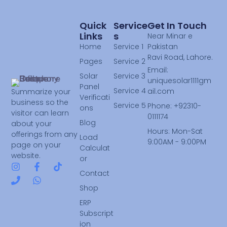
Quick
Service
Get In Touch
Links
S
Near Minar e
Home
Service 1
Pakistan
Ravi Road, Lahore.
Pages
Service 2
Email:
Solar
Service 3
uniquesolar1111gm
Panel
Service 4
ail.com
Summarize your
Verificati
business so the
Service 5
Phone: +92310-
ons
visitor can learn
0111174
Blog
about your
Hours: Mon-Sat
offerings from any
Load
9:00AM - 9:00PM
page on your
Calculat
website.
or
Contact
Shop
ERP
Subscript
ion