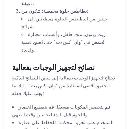
دقيقة.
تتكون من:
بطاطس حلوة محمصة:
حبتين من البطاطس الحلوة مقطعتين إلى
شرائح
زيت زيتون، ملح، فلفل، وأعشاب مختارة
تُحمص في “وان اكس بت” حتى تُصبح ذهبية
ولذيذة.
نصائح لتجهيز الوجبات بفعالية
تحتاج لتجهيز الوجبات بفعالية إلى بعض النصائح الذكية
لتحقيق أقصى استفادة من “وان اكس بت”. إليك ما
يجب عليك فعله:
قم بتحضير المكونات مسبقًا: قم بتقطيع الخضار
واللحوم قبل البدء لتحسين وقت الطهي.
استخدم علب تخزين محكمة: للحفاظ على نضارة