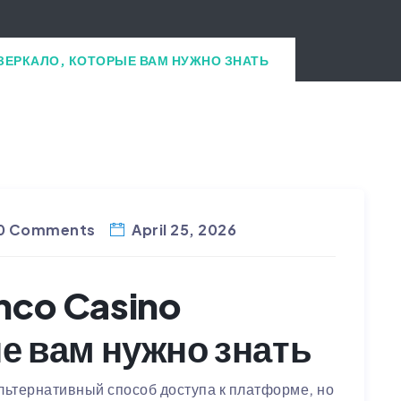
ЗЕРКАЛО, КОТОРЫЕ ВАМ НУЖНО ЗНАТЬ
0 Comments
April 25, 2026
nco Casino
е вам нужно знать
альтернативный способ доступа к платформе, но