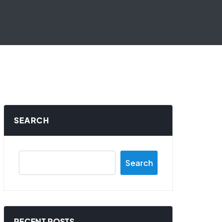
SEARCH
Search
RECENT POSTS