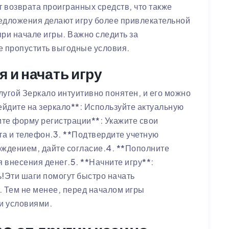
 возврата проигранных средств, что также
редложения делают игру более привлекательной
при начале игры. Важно следить за
е пропустить выгодные условия.
 и начать игру
лугой Зеркало интуитивно понятен, и его можно
рейдите на зеркало**: Используйте актуальную
ните форму регистрации**: Укажите свои
чта и телефон.3. **Подтвердите учетную
рждением, дайте согласие.4. **Пополните
 внесения денег.5. **Начните игру**:
ь!Эти шаги помогут быстро начать
 Тем не менее, перед началом игры
и условиями.