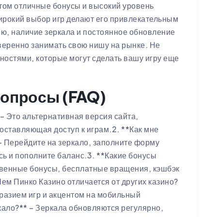
том отличные бонусы и высокий уровень
рокий выбор игр делают его привлекательным
ию, наличие зеркала и постоянное обновление
веренно занимать свою нишу на рынке. Не
ностями, которые могут сделать вашу игру еще
вопросы (FAQ)
 – Это альтернативная версия сайта,
оставляющая доступ к играм.2. **Как мне
– Перейдите на зеркало, заполните форму
сь и пополните баланс.3. **Какие бонусы
твенные бонусы, бесплатные вращения, кэшбэк
ем Пинко Казино отличается от других казино?
разием игр и акцентом на мобильный
ркало?** – Зеркала обновляются регулярно,