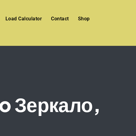
Load Calculator
Contact
Shop
o Зеркало,