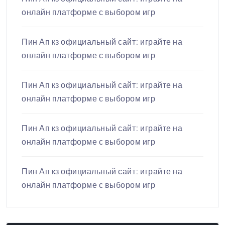
онлайн платформе с выбором игр
Пин Ап кз официальный сайт: играйте на
онлайн платформе с выбором игр
Пин Ап кз официальный сайт: играйте на
онлайн платформе с выбором игр
Пин Ап кз официальный сайт: играйте на
онлайн платформе с выбором игр
Пин Ап кз официальный сайт: играйте на
онлайн платформе с выбором игр