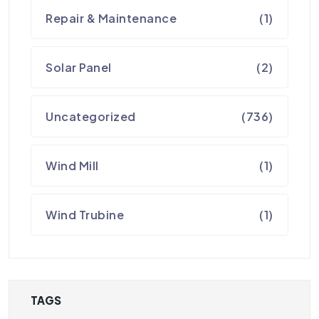
Repair & Maintenance
(1)
Solar Panel
(2)
Uncategorized
(736)
Wind Mill
(1)
Wind Trubine
(1)
TAGS