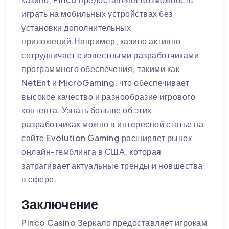
играть на мобильных устройствах без
установки дополнительных
приложений.Например, казино активно
сотрудничает с известными разработчиками
программного обеспечения, такими как
NetEnt и MicroGaming, что обеспечивает
высокое качество и разнообразие игрового
контента. Узнать больше об этих
разработчиках можно в интересной статье на
сайте
Evolution Gaming расширяет рынок
онлайн-гемблинга в США
, которая
затрагивает актуальные тренды и новшества
в сфере.
Заключение
Pinco Casino Зеркало предоставляет игрокам