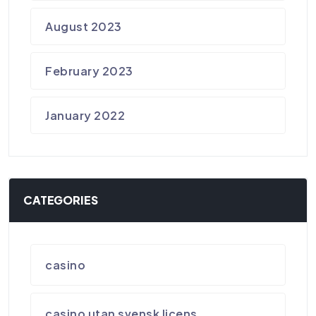
August 2023
February 2023
January 2022
CATEGORIES
casino
casino utan svensk licens