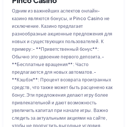
Pinco Casino
Одним из важнейших аспектов онлайн-
казино являются бонусы, и Pinco Casino не
исключение. Казино предлагает
разнообразные акционные предложения для
новых и существующих пользователей. К
примеру:- **Приветственный бонус**:
Обычно это удвоение первого депозита.-
**Бесплатные вращения**: Часто
предлагаются для новых автоматов.-
**Кэшбэк**: Процент возврата проигранных
средств, что также может быть расценено как
бонус.Эти предложения делают игру более
привлекательной и дают возможность
увеличить капитал при начале игры. Важно
следить за актуальными акциями на сайте,
чтобы не пропустить выгодные условия.