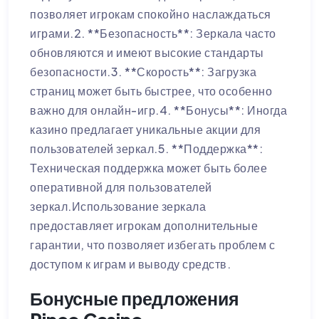
позволяет игрокам спокойно наслаждаться
играми.2. **Безопасность**: Зеркала часто
обновляются и имеют высокие стандарты
безопасности.3. **Скорость**: Загрузка
страниц может быть быстрее, что особенно
важно для онлайн-игр.4. **Бонусы**: Иногда
казино предлагает уникальные акции для
пользователей зеркал.5. **Поддержка**:
Техническая поддержка может быть более
оперативной для пользователей
зеркал.Использование зеркала
предоставляет игрокам дополнительные
гарантии, что позволяет избегать проблем с
доступом к играм и выводу средств.
Бонусные предложения