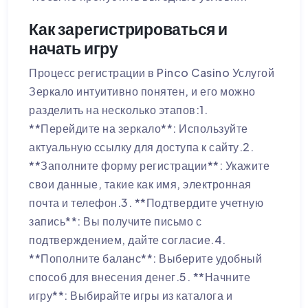
Как зарегистрироваться и
начать игру
Процесс регистрации в Pinco Casino Услугой
Зеркало интуитивно понятен, и его можно
разделить на несколько этапов:1.
**Перейдите на зеркало**: Используйте
актуальную ссылку для доступа к сайту.2.
**Заполните форму регистрации**: Укажите
свои данные, такие как имя, электронная
почта и телефон.3. **Подтвердите учетную
запись**: Вы получите письмо с
подтверждением, дайте согласие.4.
**Пополните баланс**: Выберите удобный
способ для внесения денег.5. **Начните
игру**: Выбирайте игры из каталога и