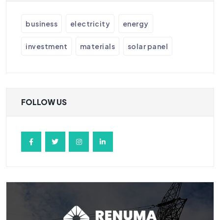
business
electricity
energy
investment
materials
solar panel
FOLLOW US