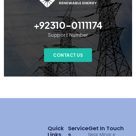
+92310-0111174
Support Number
CONTACT US
Quick
Service
Get In Touch
Links
S
Near Minar e