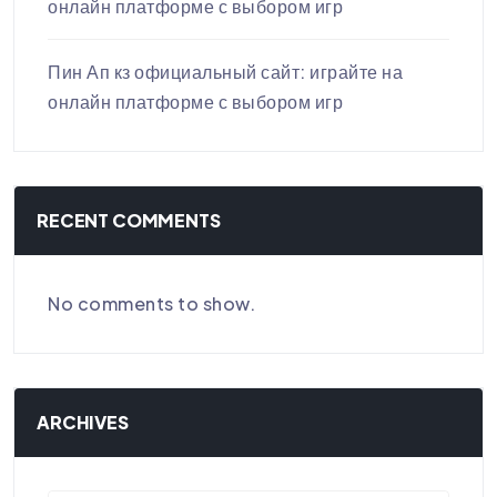
онлайн платформе с выбором игр
Пин Ап кз официальный сайт: играйте на
онлайн платформе с выбором игр
RECENT COMMENTS
No comments to show.
ARCHIVES