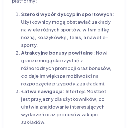
platformy:
Szeroki wybór dyscyplin sportowych:
Użytkownicy mogą obstawiać zakłady
na wiele różnych sportów, w tym piłkę
nożną, koszykówkę, tenis, a nawet e-
sporty.
Atrakcyjne bonusy powitalne:
Nowi
gracze mogą skorzystać z
różnorodnych promocji oraz bonusów,
co daje im większe możliwości na
rozpoczęcie przygody z zakładami.
Łatwa nawigacja:
Interfejs Mostbet
jest przyjazny dla użytkowników, co
ułatwia znajdowanie interesujących
wydarzeń oraz procesów zakupu
zakładów.