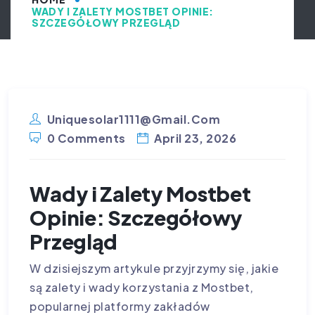
WADY I ZALETY MOSTBET OPINIE:
SZCZEGÓŁOWY PRZEGLĄD
Uniquesolar1111@gmail.com
0 Comments
April 23, 2026
Wady i Zalety Mostbet
Opinie: Szczegółowy
Przegląd
W dzisiejszym artykule przyjrzymy się, jakie
są zalety i wady korzystania z Mostbet,
popularnej platformy zakładów