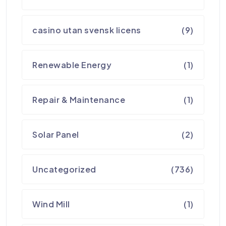
casino utan svensk licens
(9)
Renewable Energy
(1)
Repair & Maintenance
(1)
Solar Panel
(2)
Uncategorized
(736)
Wind Mill
(1)