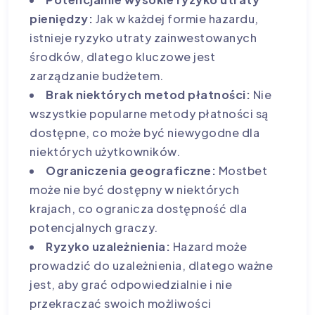
pieniędzy:
Jak w każdej formie hazardu,
istnieje ryzyko utraty zainwestowanych
środków, dlatego kluczowe jest
zarządzanie budżetem.
Brak niektórych metod płatności:
Nie
wszystkie popularne metody płatności są
dostępne, co może być niewygodne dla
niektórych użytkowników.
Ograniczenia geograficzne:
Mostbet
może nie być dostępny w niektórych
krajach, co ogranicza dostępność dla
potencjalnych graczy.
Ryzyko uzależnienia:
Hazard może
prowadzić do uzależnienia, dlatego ważne
jest, aby grać odpowiedzialnie i nie
przekraczać swoich możliwości