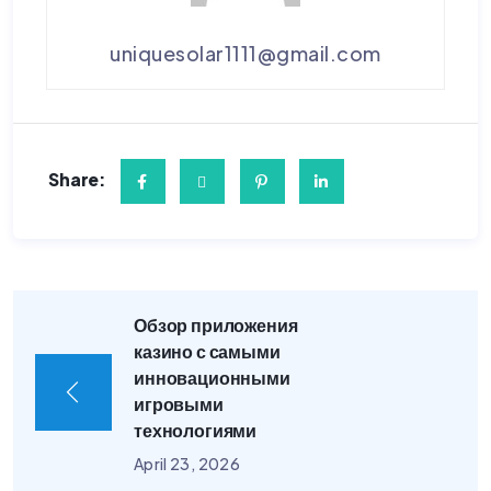
uniquesolar1111@gmail.com
Share:
Обзор приложения
казино с самыми
инновационными
игровыми
технологиями
April 23, 2026