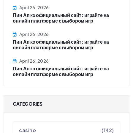
April 26, 2026
Пин Ап кз официальный сайт: играйте на
онлайн платформе с выбором игр
April 26, 2026
Пин Ап кз официальный сайт: играйте на
онлайн платформе с выбором игр
April 26, 2026
Пин Ап кз официальный сайт: играйте на
онлайн платформе с выбором игр
CATEGORIES
casino
(142)