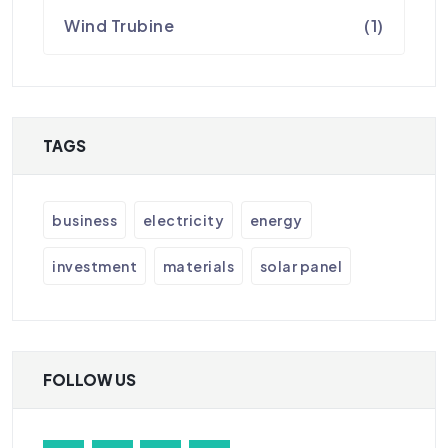
Wind Trubine
(1)
TAGS
business
electricity
energy
investment
materials
solar panel
FOLLOW US