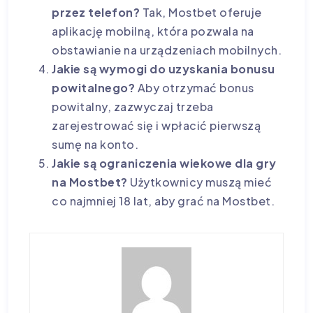
przez telefon?
Tak, Mostbet oferuje
aplikację mobilną, która pozwala na
obstawianie na urządzeniach mobilnych.
Jakie są wymogi do uzyskania bonusu
powitalnego?
Aby otrzymać bonus
powitalny, zazwyczaj trzeba
zarejestrować się i wpłacić pierwszą
sumę na konto.
Jakie są ograniczenia wiekowe dla gry
na Mostbet?
Użytkownicy muszą mieć
co najmniej 18 lat, aby grać na Mostbet.