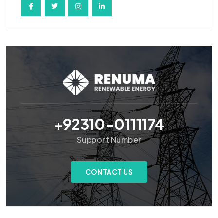
+92310-0111174
Support Number
CONTACT US