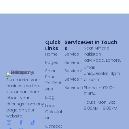
Quick
Service
Get In Touch
Links
S
Near Minar e
Home
Service 1
Pakistan
Ravi Road, Lahore.
Pages
Service 2
Email:
Solar
Service 3
uniquesolar1111gm
Panel
Service 4
ail.com
Summarize your
Verificati
business so the
Service 5
Phone: +92310-
ons
visitor can learn
0111174
Blog
about your
Hours: Mon-Sat
offerings from any
Load
9:00AM - 9:00PM
page on your
Calculat
website.
or
Contact