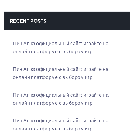
RECENT POSTS
Пин Ап кз официальный сайт: играйте на
онлайн платформе с выбором игр
Пин Ап кз официальный сайт: играйте на
онлайн платформе с выбором игр
Пин Ап кз официальный сайт: играйте на
онлайн платформе с выбором игр
Пин Ап кз официальный сайт: играйте на
онлайн платформе с выбором игр