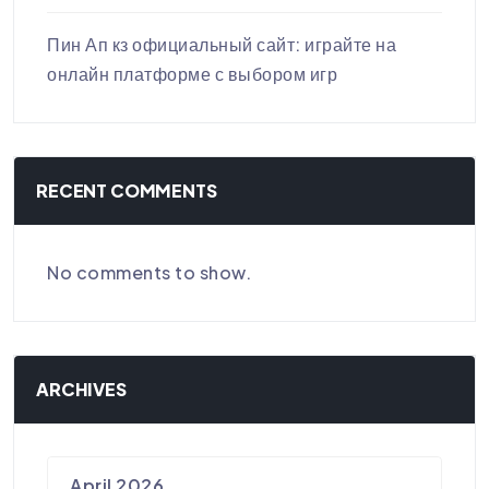
Пин Ап кз официальный сайт: играйте на
онлайн платформе с выбором игр
RECENT COMMENTS
No comments to show.
ARCHIVES
April 2026