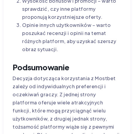
Wysokość bonusów i promocji – warto
sprawdzić, czy inne platformy
proponują korzystniejsze oferty.
Opinie innych użytkowników – warto
poszukać recenzji i opinii na temat
różnych platform, aby uzyskać szerszy
obraz sytuacji.
Podsumowanie
Decyzja dotycząca korzystania z Mostbet
zależy od indywidualnych preferencji i
oczekiwań graczy. Z jednej strony
platforma oferuje wiele atrakcyjnych
funkcji, które mogą przyciągnąć wielu
użytkowników, z drugiej jednak strony,
tożsamość platformy wiąże się z pewnymi