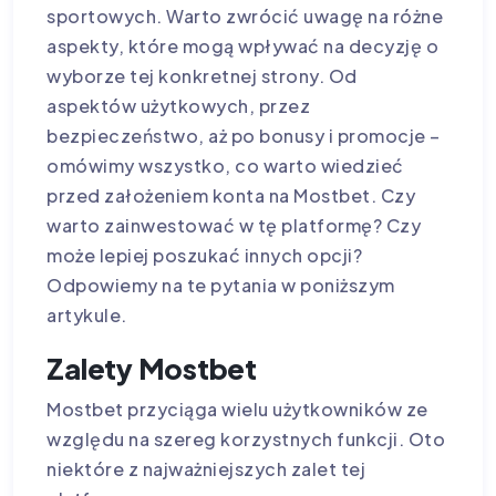
sportowych. Warto zwrócić uwagę na różne
aspekty, które mogą wpływać na decyzję o
wyborze tej konkretnej strony. Od
aspektów użytkowych, przez
bezpieczeństwo, aż po bonusy i promocje –
omówimy wszystko, co warto wiedzieć
przed założeniem konta na Mostbet. Czy
warto zainwestować w tę platformę? Czy
może lepiej poszukać innych opcji?
Odpowiemy na te pytania w poniższym
artykule.
Zalety Mostbet
Mostbet przyciąga wielu użytkowników ze
względu na szereg korzystnych funkcji. Oto
niektóre z najważniejszych zalet tej