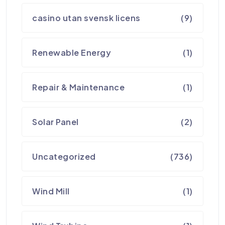
casino utan svensk licens
(9)
Renewable Energy
(1)
Repair & Maintenance
(1)
Solar Panel
(2)
Uncategorized
(736)
Wind Mill
(1)