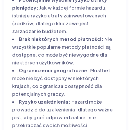
pieniędzy:
Jak w każdej formie hazardu,
istnieje ryzyko utraty zainwestowanych
środków, dlatego kluczowe jest
zarządzanie budżetem.
Brak niektórych metod płatności:
Nie
wszystkie popularne metody płatności są
dostępne, co może być niewygodne dla
niektórych użytkowników.
Ograniczenia geograficzne:
Mostbet
może nie być dostępny w niektórych
krajach, co ogranicza dostępność dla
potencjalnych graczy.
Ryzyko uzależnienia:
Hazard może
prowadzić do uzależnienia, dlatego ważne
jest, aby grać odpowiedzialnie i nie
przekraczać swoich możliwości