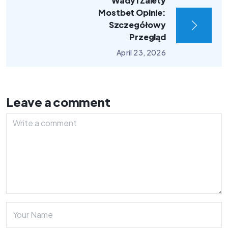
Wady i Zalety
Mostbet Opinie:
Szczegółowy
Przegląd
April 23, 2026
Leave a comment