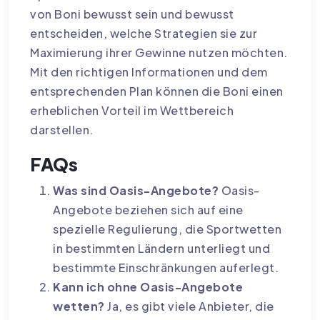
von Boni bewusst sein und bewusst
entscheiden, welche Strategien sie zur
Maximierung ihrer Gewinne nutzen möchten.
Mit den richtigen Informationen und dem
entsprechenden Plan können die Boni einen
erheblichen Vorteil im Wettbereich
darstellen.
FAQs
Was sind Oasis-Angebote?
Oasis-
Angebote beziehen sich auf eine
spezielle Regulierung, die Sportwetten
in bestimmten Ländern unterliegt und
bestimmte Einschränkungen auferlegt.
Kann ich ohne Oasis-Angebote
wetten?
Ja, es gibt viele Anbieter, die