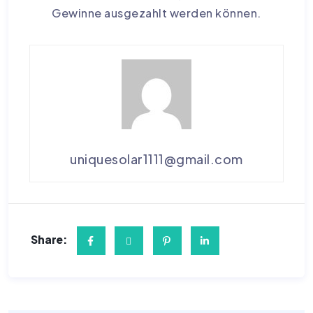
Gewinne ausgezahlt werden können.
uniquesolar1111@gmail.com
Share: