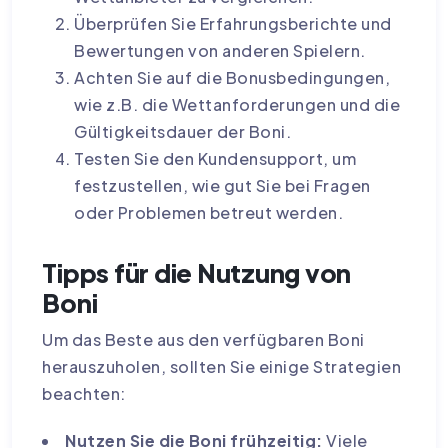
Überprüfen Sie Erfahrungsberichte und
Bewertungen von anderen Spielern.
Achten Sie auf die Bonusbedingungen,
wie z.B. die Wettanforderungen und die
Gültigkeitsdauer der Boni.
Testen Sie den Kundensupport, um
festzustellen, wie gut Sie bei Fragen
oder Problemen betreut werden.
Tipps für die Nutzung von
Boni
Um das Beste aus den verfügbaren Boni
herauszuholen, sollten Sie einige Strategien
beachten:
Nutzen Sie die Boni frühzeitig:
Viele