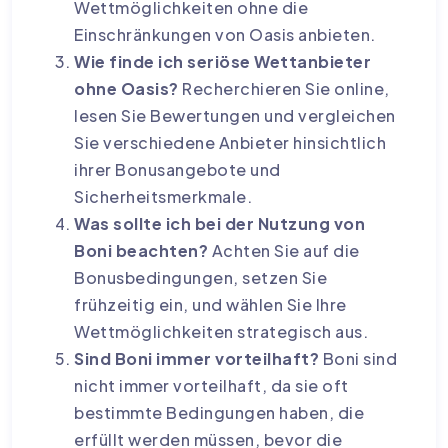
Wettmöglichkeiten ohne die
Einschränkungen von Oasis anbieten.
Wie finde ich seriöse Wettanbieter
ohne Oasis?
Recherchieren Sie online,
lesen Sie Bewertungen und vergleichen
Sie verschiedene Anbieter hinsichtlich
ihrer Bonusangebote und
Sicherheitsmerkmale.
Was sollte ich bei der Nutzung von
Boni beachten?
Achten Sie auf die
Bonusbedingungen, setzen Sie
frühzeitig ein, und wählen Sie Ihre
Wettmöglichkeiten strategisch aus.
Sind Boni immer vorteilhaft?
Boni sind
nicht immer vorteilhaft, da sie oft
bestimmte Bedingungen haben, die
erfüllt werden müssen, bevor die