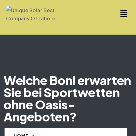
Welche Boni erwarten
Sie bei Sportwetten
ohne Oasis-
Angeboten?
HOME