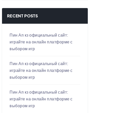
RECENT POSTS
Пин Ап кз официальный сайт:
играйте на онлайн платформе с
выбором игр
Пин Ап кз официальный сайт:
играйте на онлайн платформе с
выбором игр
Пин Ап кз официальный сайт:
играйте на онлайн платформе с
выбором игр