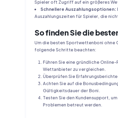
Spieler oft Zugriff auf ein größeres W
Schnellere Auszahlungsoptionen:
Auszahlungszeiten für Spieler, die nich
So finden Sie die beste
Um die besten Sportwettenboni ohne O
folgende Schritte beachten:
Führen Sie eine gründliche Online
Wettanbieter zu vergleichen.
Überprüfen Sie Erfahrungsberichte
Achten Sie auf die Bonusbedingung
Gültigkeitsdauer der Boni.
Testen Sie den Kundensupport, um f
Problemen betreut werden.