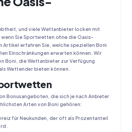
ne Oasis-
btheit, und viele Wettanbieter locken mit
 wenn Sie Sportwetten ohne die Oasis-
 Artikel erfahren Sie, welche speziellen Boni
llen Einschränkungen erwarten können. Wir
n Boni, die Wettanbieter zur Verfügung
e als Wettender bieten können.
Sportwetten
von Bonusangeboten, die sich je nach Anbieter
hlichsten Arten von Boni gehören:
Anreiz für Neukunden, der oft als Prozentanteil
ird.