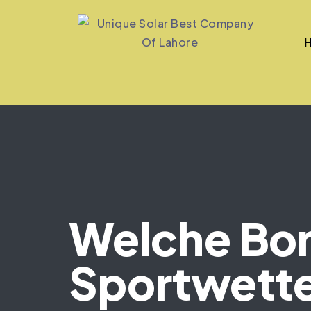
Welche Bon
Sportwette