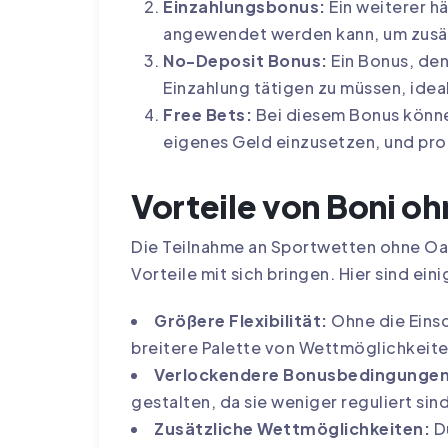
Einzahlungsbonus:
Ein weiterer h
angewendet werden kann, um zusätz
No-Deposit Bonus:
Ein Bonus, den
Einzahlung tätigen zu müssen, idea
Free Bets:
Bei diesem Bonus könne
eigenes Geld einzusetzen, und pro
Vorteile von Boni 
Die Teilnahme an Sportwetten ohne Oa
Vorteile mit sich bringen. Hier sind ei
Größere Flexibilität:
Ohne die Einsc
breitere Palette von Wettmöglichkeit
Verlockendere Bonusbedingungen
gestalten, da sie weniger reguliert sind
Zusätzliche Wettmöglichkeiten:
D