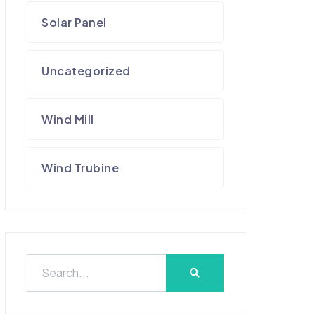
Solar Panel
Uncategorized
Wind Mill
Wind Trubine