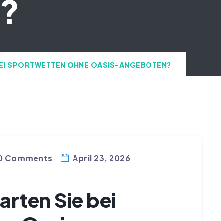
?
BEI SPORTWETTEN OHNE OASIS-ANGEBOTEN?
0 Comments
April 23, 2026
rten Sie bei