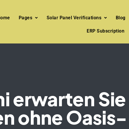
Home
Pages
Solar Panel Verifications
Blog
ERP Subscription
i erwarten Sie
n ohne Oasis-