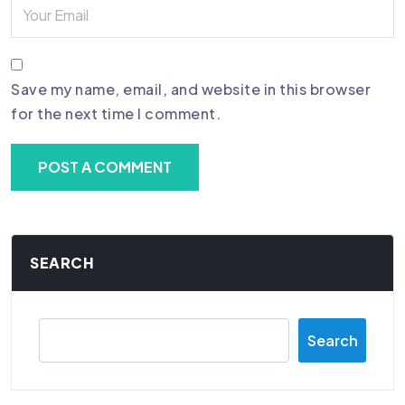
Save my name, email, and website in this browser
for the next time I comment.
SEARCH
Search