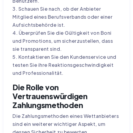
Benutzern.
3. Schauen Sie nach, ob der Anbieter
Mitglied eines Berufsverbands oder einer
Aufsichtsbehörde ist.
4. Überprüfen Sie die Gültigkeit von Boni
und Promotions, um sicherzustellen, dass
sie transparent sind.
5. Kontaktieren Sie den Kundenservice und
testen Sie ihre Reaktionsgeschwindigkeit
und Professionalität.
Die Rolle von
Vertrauenswürdigen
Zahlungsmethoden
Die Zahlungsmethoden eines Wettanbieters
sind ein weiterer wichtiger Aspekt, um
dessen Sicherheit zu bewerten.