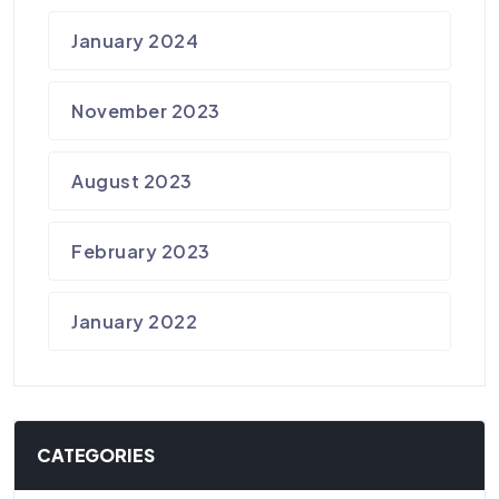
January 2024
November 2023
August 2023
February 2023
January 2022
CATEGORIES