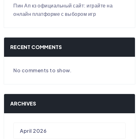
Пин Ап кз официальный сайт: играйте на
онлайн платформе с выбором игр
RECENT COMMENTS
No comments to show.
ARCHIVES
April 2026