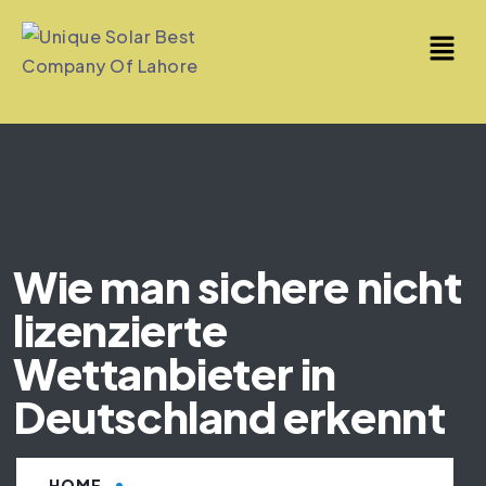
Wie man sichere nicht
lizenzierte
Wettanbieter in
Deutschland erkennt
HOME