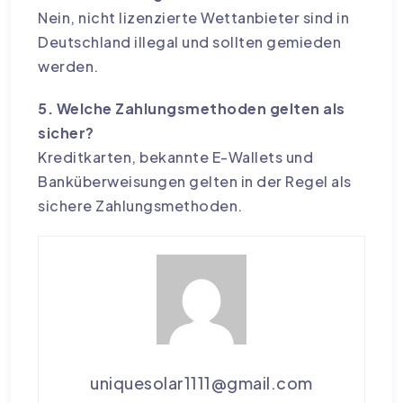
Nein, nicht lizenzierte Wettanbieter sind in
Deutschland illegal und sollten gemieden
werden.
5. Welche Zahlungsmethoden gelten als
sicher?
Kreditkarten, bekannte E-Wallets und
Banküberweisungen gelten in der Regel als
sichere Zahlungsmethoden.
uniquesolar1111@gmail.com