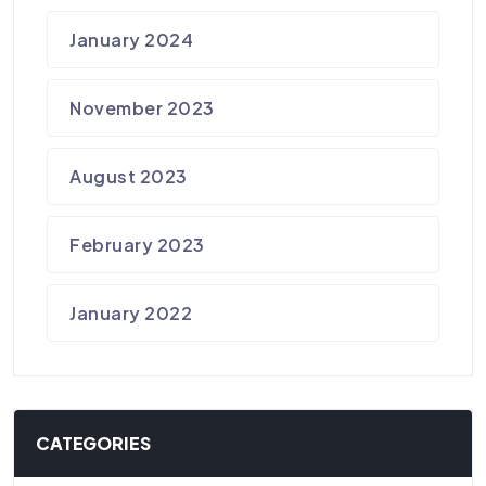
January 2024
November 2023
August 2023
February 2023
January 2022
CATEGORIES