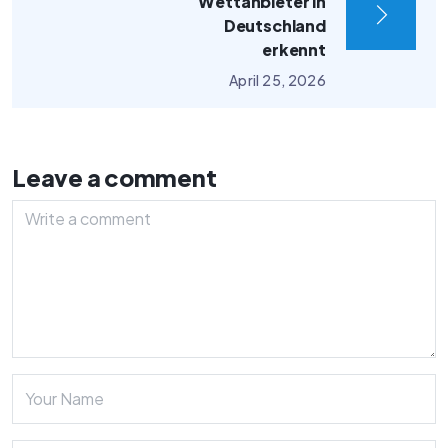
Wettanbieter in
Deutschland
erkennt
April 25, 2026
Leave a comment