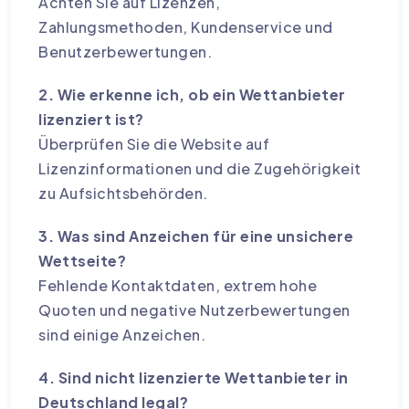
Achten Sie auf Lizenzen,
Zahlungsmethoden, Kundenservice und
Benutzerbewertungen.
2. Wie erkenne ich, ob ein Wettanbieter
lizenziert ist?
Überprüfen Sie die Website auf
Lizenzinformationen und die Zugehörigkeit
zu Aufsichtsbehörden.
3. Was sind Anzeichen für eine unsichere
Wettseite?
Fehlende Kontaktdaten, extrem hohe
Quoten und negative Nutzerbewertungen
sind einige Anzeichen.
4. Sind nicht lizenzierte Wettanbieter in
Deutschland legal?