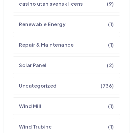
casino utan svensk licens
(9)
Renewable Energy
(1)
Repair & Maintenance
(1)
Solar Panel
(2)
Uncategorized
(736)
Wind Mill
(1)
Wind Trubine
(1)