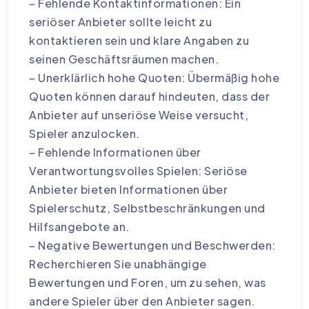
– Fehlende Kontaktinformationen: Ein
seriöser Anbieter sollte leicht zu
kontaktieren sein und klare Angaben zu
seinen Geschäftsräumen machen.
– Unerklärlich hohe Quoten: Übermäßig hohe
Quoten können darauf hindeuten, dass der
Anbieter auf unseriöse Weise versucht,
Spieler anzulocken.
– Fehlende Informationen über
Verantwortungsvolles Spielen: Seriöse
Anbieter bieten Informationen über
Spielerschutz, Selbstbeschränkungen und
Hilfsangebote an.
– Negative Bewertungen und Beschwerden:
Recherchieren Sie unabhängige
Bewertungen und Foren, um zu sehen, was
andere Spieler über den Anbieter sagen.