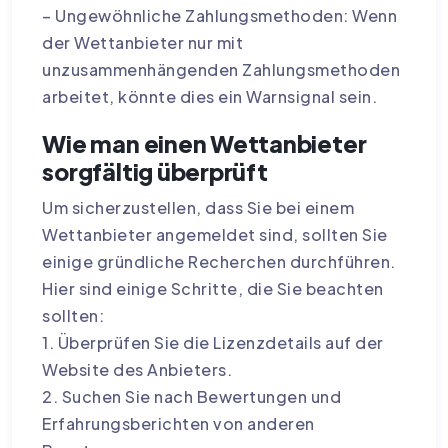
– Ungewöhnliche Zahlungsmethoden: Wenn
der Wettanbieter nur mit
unzusammenhängenden Zahlungsmethoden
arbeitet, könnte dies ein Warnsignal sein.
Wie man einen Wettanbieter
sorgfältig überprüft
Um sicherzustellen, dass Sie bei einem
Wettanbieter angemeldet sind, sollten Sie
einige gründliche Recherchen durchführen.
Hier sind einige Schritte, die Sie beachten
sollten:
1. Überprüfen Sie die Lizenzdetails auf der
Website des Anbieters.
2. Suchen Sie nach Bewertungen und
Erfahrungsberichten von anderen