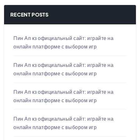
RECENT POSTS
Пин Ап кз официальный сайт: играйте на
онлайн платформе с выбором игр
Пин Ап кз официальный сайт: играйте на
онлайн платформе с выбором игр
Пин Ап кз официальный сайт: играйте на
онлайн платформе с выбором игр
Пин Ап кз официальный сайт: играйте на
онлайн платформе с выбором игр