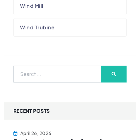
Wind Mill
Wind Trubine
RECENT POSTS
April 26, 2026