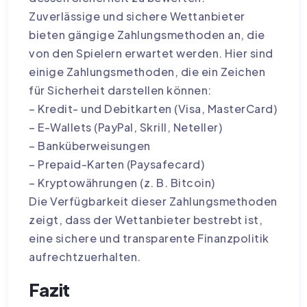
Zuverlässige und sichere Wettanbieter
bieten gängige Zahlungsmethoden an, die
von den Spielern erwartet werden. Hier sind
einige Zahlungsmethoden, die ein Zeichen
für Sicherheit darstellen können:
– Kredit- und Debitkarten (Visa, MasterCard)
– E-Wallets (PayPal, Skrill, Neteller)
– Banküberweisungen
– Prepaid-Karten (Paysafecard)
– Kryptowährungen (z. B. Bitcoin)
Die Verfügbarkeit dieser Zahlungsmethoden
zeigt, dass der Wettanbieter bestrebt ist,
eine sichere und transparente Finanzpolitik
aufrechtzuerhalten.
Fazit