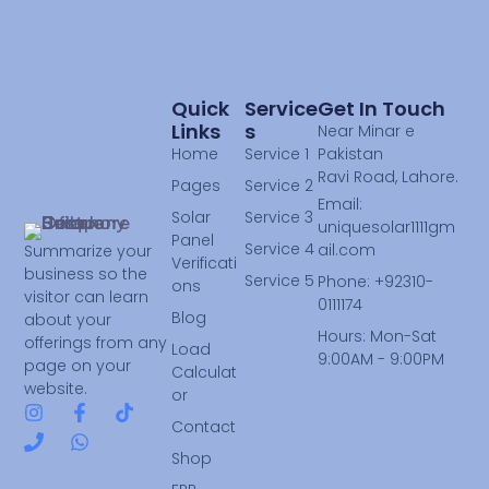
Quick
Service
Get In Touch
Links
S
Near Minar e
Home
Service 1
Pakistan
Ravi Road, Lahore.
Pages
Service 2
Email:
Solar
Service 3
uniquesolar1111gm
Panel
Service 4
ail.com
Summarize your
Verificati
business so the
Service 5
Phone: +92310-
ons
visitor can learn
0111174
Blog
about your
Hours: Mon-Sat
offerings from any
Load
9:00AM - 9:00PM
page on your
Calculat
website.
or
Contact
Shop