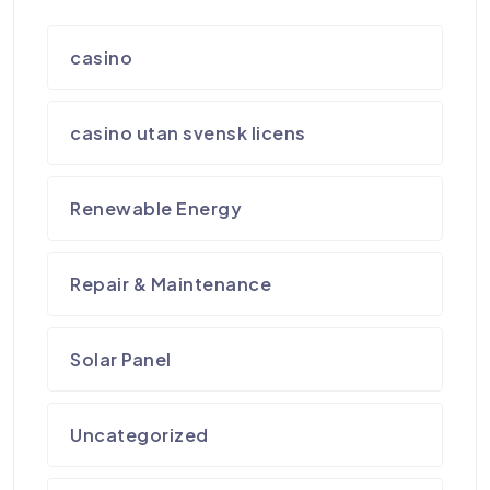
casino
casino utan svensk licens
Renewable Energy
Repair & Maintenance
Solar Panel
Uncategorized