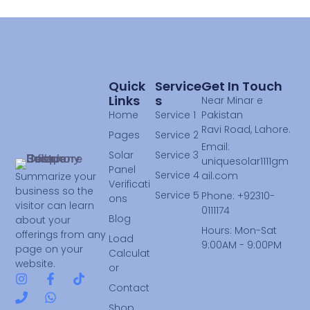
Quick
Service
Get In Touch
Links
S
Near Minar e
Home
Service 1
Pakistan
Ravi Road, Lahore.
Pages
Service 2
Email:
Solar
Service 3
uniquesolar1111gm
Panel
Service 4
ail.com
Summarize your
Verificati
business so the
Service 5
Phone: +92310-
ons
visitor can learn
0111174
Blog
about your
Hours: Mon-Sat
offerings from any
Load
9:00AM - 9:00PM
page on your
Calculat
website.
or
Contact
Shop