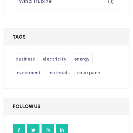
Wind Trubine
(1)
TAGS
business
electricity
energy
investment
materials
solar panel
FOLLOW US