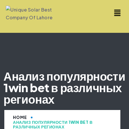
Анализ популярности
1win bet в различных
регионах
HOME
АНАЛИЗ ПОПУЛЯРНОСТИ 1WIN BET В
РАЗЛИЧНЫХ РЕГИОНАХ