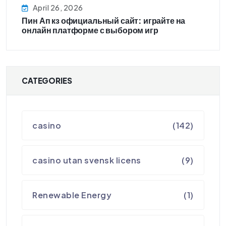
April 26, 2026
Пин Ап кз официальный сайт: играйте на
онлайн платформе с выбором игр
CATEGORIES
casino
(142)
casino utan svensk licens
(9)
Renewable Energy
(1)