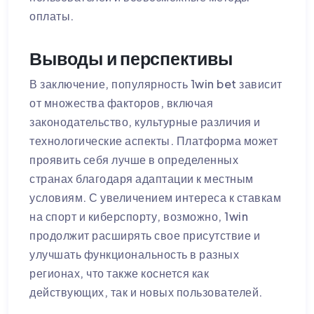
оплаты.
Выводы и перспективы
В заключение, популярность 1win bet зависит
от множества факторов, включая
законодательство, культурные различия и
технологические аспекты. Платформа может
проявить себя лучше в определенных
странах благодаря адаптации к местным
условиям. С увеличением интереса к ставкам
на спорт и киберспорту, возможно, 1win
продолжит расширять свое присутствие и
улучшать функциональность в разных
регионах, что также коснется как
действующих, так и новых пользователей.