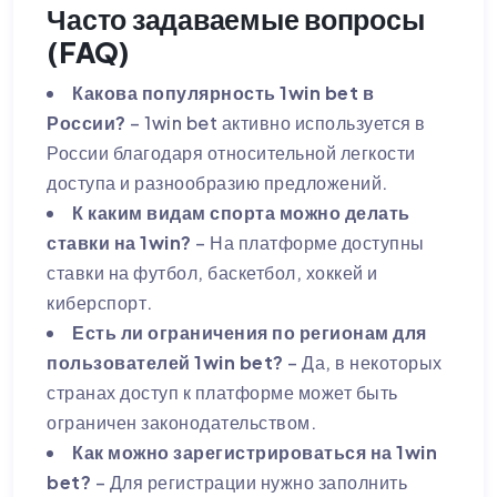
Часто задаваемые вопросы
(FAQ)
Какова популярность 1win bet в
России?
– 1win bet активно используется в
России благодаря относительной легкости
доступа и разнообразию предложений.
К каким видам спорта можно делать
ставки на 1win?
– На платформе доступны
ставки на футбол, баскетбол, хоккей и
киберспорт.
Есть ли ограничения по регионам для
пользователей 1win bet?
– Да, в некоторых
странах доступ к платформе может быть
ограничен законодательством.
Как можно зарегистрироваться на 1win
bet?
– Для регистрации нужно заполнить