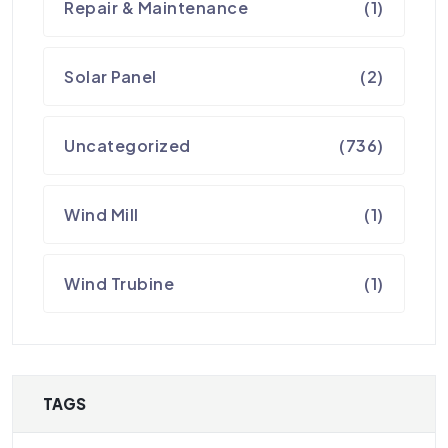
Repair & Maintenance
(1)
Solar Panel
(2)
Uncategorized
(736)
Wind Mill
(1)
Wind Trubine
(1)
TAGS