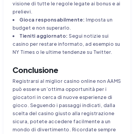
visione di tutte le regole legate ai bonus e ai
prelievi.
Gioca responsabilmente:
Imposta un
budget e non superarlo.
Tieniti aggiornato:
Segui notizie sui
casino per restare informato, ad esempio su
NY Times
o le ultime tendenze su Twitter.
Conclusione
Registrarsi al miglior casino online non AAMS
può essere un’ottima opportunità per i
giocatori in cerca di nuove esperienze di
gioco. Seguendo i passaggi indicati, dalla
scelta del casino giusto alla registrazione
sicura, potete accedere facilmente a un
mondo di divertimento. Ricordate sempre