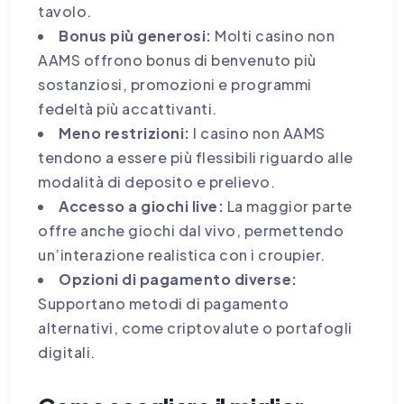
tavolo.
Bonus più generosi:
Molti casino non
AAMS offrono bonus di benvenuto più
sostanziosi, promozioni e programmi
fedeltà più accattivanti.
Meno restrizioni:
I casino non AAMS
tendono a essere più flessibili riguardo alle
modalità di deposito e prelievo.
Accesso a giochi live:
La maggior parte
offre anche giochi dal vivo, permettendo
un’interazione realistica con i croupier.
Opzioni di pagamento diverse:
Supportano metodi di pagamento
alternativi, come criptovalute o portafogli
digitali.