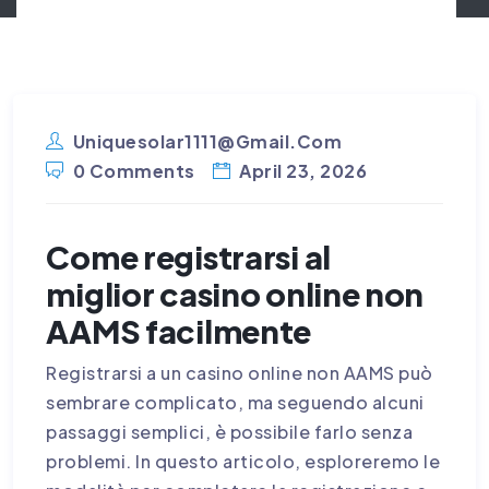
Uniquesolar1111@gmail.com
0 Comments
April 23, 2026
Come registrarsi al
miglior casino online non
AAMS facilmente
Registrarsi a un casino online non AAMS può
sembrare complicato, ma seguendo alcuni
passaggi semplici, è possibile farlo senza
problemi. In questo articolo, esploreremo le