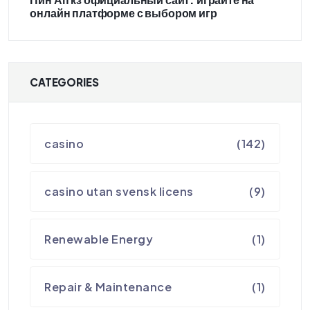
онлайн платформе с выбором игр
CATEGORIES
casino
(142)
casino utan svensk licens
(9)
Renewable Energy
(1)
Repair & Maintenance
(1)