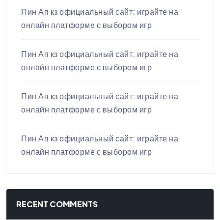
Пин Ап кз официальный сайт: играйте на
онлайн платформе с выбором игр
Пин Ап кз официальный сайт: играйте на
онлайн платформе с выбором игр
Пин Ап кз официальный сайт: играйте на
онлайн платформе с выбором игр
Пин Ап кз официальный сайт: играйте на
онлайн платформе с выбором игр
RECENT COMMENTS