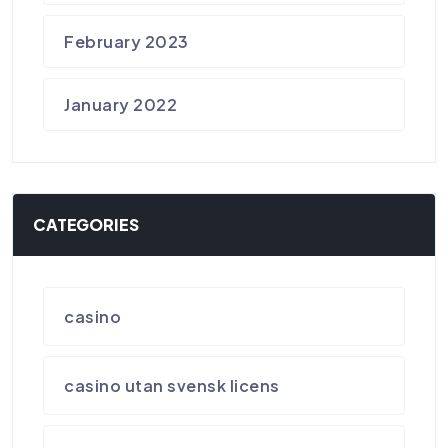
February 2023
January 2022
CATEGORIES
casino
casino utan svensk licens