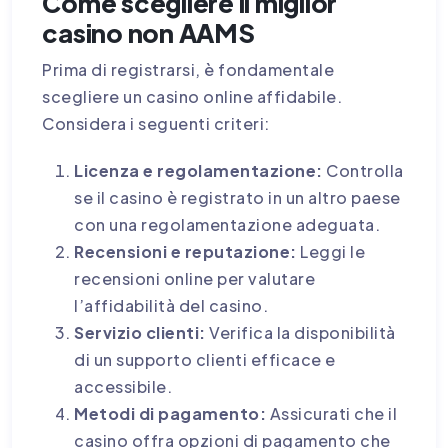
Come scegliere il miglior
casino non AAMS
Prima di registrarsi, è fondamentale
scegliere un casino online affidabile.
Considera i seguenti criteri:
Licenza e regolamentazione:
Controlla
se il casino è registrato in un altro paese
con una regolamentazione adeguata.
Recensioni e reputazione:
Leggi le
recensioni online per valutare
l’affidabilità del casino.
Servizio clienti:
Verifica la disponibilità
di un supporto clienti efficace e
accessibile.
Metodi di pagamento:
Assicurati che il
casino offra opzioni di pagamento che