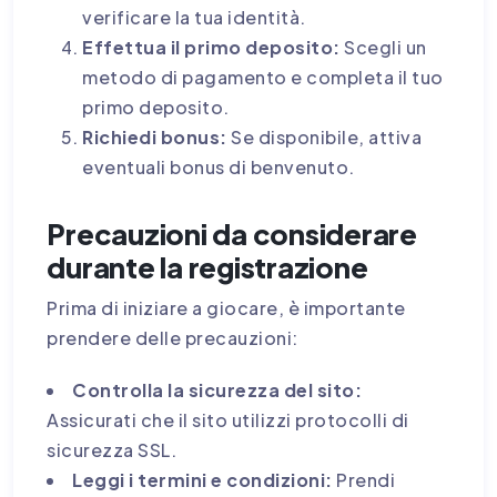
verificare la tua identità.
Effettua il primo deposito:
Scegli un
metodo di pagamento e completa il tuo
primo deposito.
Richiedi bonus:
Se disponibile, attiva
eventuali bonus di benvenuto.
Precauzioni da considerare
durante la registrazione
Prima di iniziare a giocare, è importante
prendere delle precauzioni:
Controlla la sicurezza del sito:
Assicurati che il sito utilizzi protocolli di
sicurezza SSL.
Leggi i termini e condizioni:
Prendi