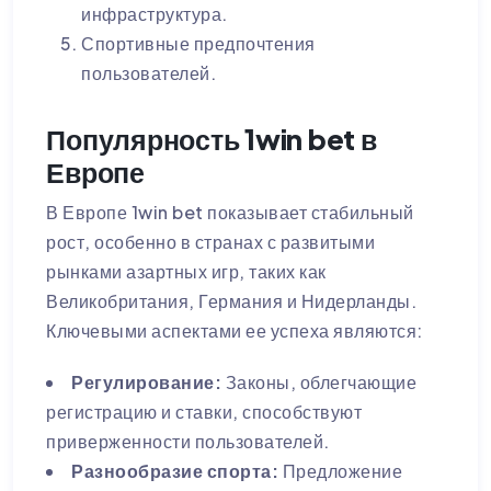
инфраструктура.
Спортивные предпочтения
пользователей.
Популярность 1win bet в
Европе
В Европе 1win bet показывает стабильный
рост, особенно в странах с развитыми
рынками азартных игр, таких как
Великобритания, Германия и Нидерланды.
Ключевыми аспектами ее успеха являются:
Регулирование:
Законы, облегчающие
регистрацию и ставки, способствуют
приверженности пользователей.
Разнообразие спорта:
Предложение