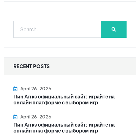
RECENT POSTS
April 26, 2026
Пин Ап кз официальный сайт: играйте на
онлайн платформе с выбором игр
April 26, 2026
Пин Ап кз официальный сайт: играйте на
онлайн платформе с выбором игр