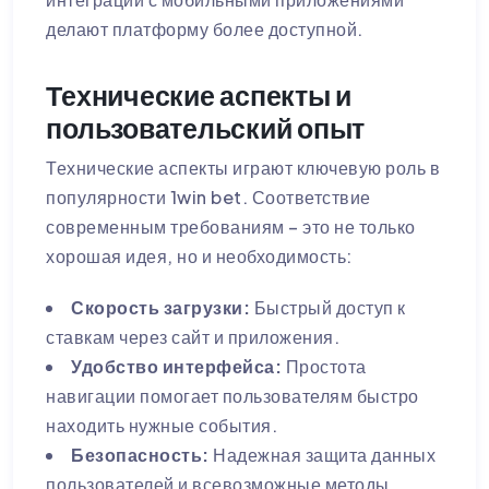
делают платформу более доступной.
Технические аспекты и
пользовательский опыт
Технические аспекты играют ключевую роль в
популярности 1win bet. Соответствие
современным требованиям – это не только
хорошая идея, но и необходимость:
Скорость загрузки:
Быстрый доступ к
ставкам через сайт и приложения.
Удобство интерфейса:
Простота
навигации помогает пользователям быстро
находить нужные события.
Безопасность:
Надежная защита данных
пользователей и всевозможные методы