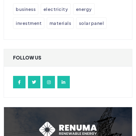
business
electricity
energy
investment
materials
solar panel
FOLLOW US