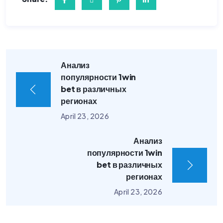
Анализ
популярности 1win
bet в различных
регионах
April 23, 2026
Анализ
популярности 1win
bet в различных
регионах
April 23, 2026