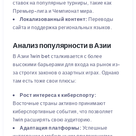
ставок на популярные турниры, такие как
Премьер-лига и Чемпионат мира.
Локализованный контент:
Переводы
сайта и поддержка региональных языков.
Анализ популярности в Азии
В Азии 1win bet сталкивается с более
высокими барьерами для входа на рынок из-
за строгих законов о азартных играх. Однако
там есть тоже свои плюсы:
Рост интереса к киберспорту:
Восточные страны активно принимают
киберспортивные события, что позволяет
1win расширять свою аудиторию.
Адаптация платформы:
Успешные
интеграции с мобильными приложениями