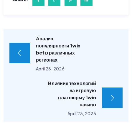
Анализ
популярности 1win
bet в различных
регионах
April 23, 2026
Влияние технологий
на игровую
платформу 1win
казино
April 23, 2026