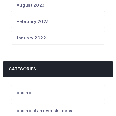
August 2023
February 2023
January 2022
CATEGORIES
casino
casino utan svensk licens