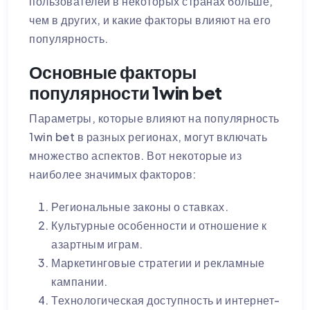
пользователей в некоторых странах больше,
чем в других, и какие факторы влияют на его
популярность.
Основные факторы
популярности 1win bet
Параметры, которые влияют на популярность
1win bet в разных регионах, могут включать
множество аспектов. Вот некоторые из
наиболее значимых факторов:
Региональные законы о ставках.
Культурные особенности и отношение к
азартным играм.
Маркетинговые стратегии и рекламные
кампании.
Технологическая доступность и интернет-