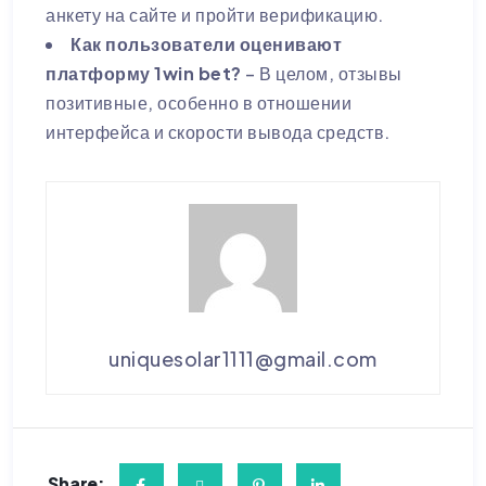
анкету на сайте и пройти верификацию.
Как пользователи оценивают
платформу 1win bet?
– В целом, отзывы
позитивные, особенно в отношении
интерфейса и скорости вывода средств.
uniquesolar1111@gmail.com
Share: