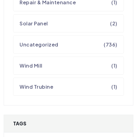
Repair & Maintenance
(1)
Solar Panel
(2)
Uncategorized
(736)
Wind Mill
(1)
Wind Trubine
(1)
TAGS