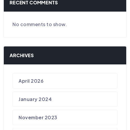
RECENT COMMENTS
No comments to show.
ARCHIVES
April 2026
January 2024
November 2023