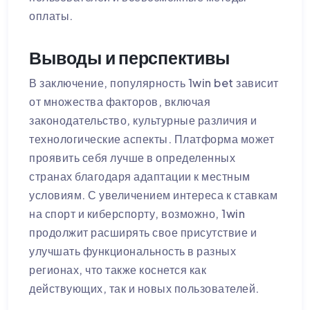
оплаты.
Выводы и перспективы
В заключение, популярность 1win bet зависит
от множества факторов, включая
законодательство, культурные различия и
технологические аспекты. Платформа может
проявить себя лучше в определенных
странах благодаря адаптации к местным
условиям. С увеличением интереса к ставкам
на спорт и киберспорту, возможно, 1win
продолжит расширять свое присутствие и
улучшать функциональность в разных
регионах, что также коснется как
действующих, так и новых пользователей.