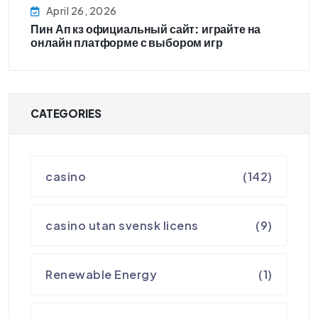
April 26, 2026
Пин Ап кз официальный сайт: играйте на
онлайн платформе с выбором игр
CATEGORIES
casino
(142)
casino utan svensk licens
(9)
Renewable Energy
(1)