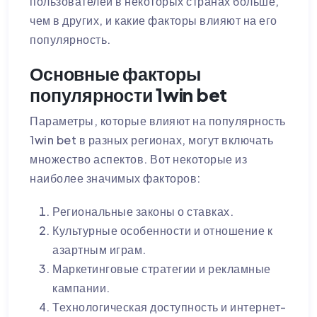
пользователей в некоторых странах больше,
чем в других, и какие факторы влияют на его
популярность.
Основные факторы
популярности 1win bet
Параметры, которые влияют на популярность
1win bet в разных регионах, могут включать
множество аспектов. Вот некоторые из
наиболее значимых факторов:
Региональные законы о ставках.
Культурные особенности и отношение к
азартным играм.
Маркетинговые стратегии и рекламные
кампании.
Технологическая доступность и интернет-