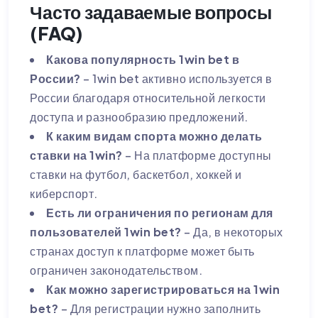
Часто задаваемые вопросы
(FAQ)
Какова популярность 1win bet в
России?
– 1win bet активно используется в
России благодаря относительной легкости
доступа и разнообразию предложений.
К каким видам спорта можно делать
ставки на 1win?
– На платформе доступны
ставки на футбол, баскетбол, хоккей и
киберспорт.
Есть ли ограничения по регионам для
пользователей 1win bet?
– Да, в некоторых
странах доступ к платформе может быть
ограничен законодательством.
Как можно зарегистрироваться на 1win
bet?
– Для регистрации нужно заполнить