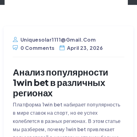
Uniquesolar1111@gmail.com
0 Comments
April 23, 2026
Анализ популярности
1win bet в различных
регионах
Платформа 1win bet набирает популярность
в мире ставок на спорт, но ее успех
колеблется в разных регионах. В этом статье
мы разберем, почему 1win bet привлекает