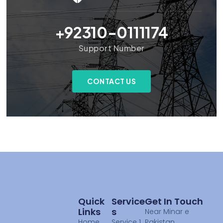
+92310-0111174
Support Number
CONTACT US
Quick
Service
Get In Touch
Links
S
Near Minar e
Home
Service 1
Pakistan