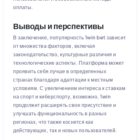
оплаты.
Выводы и перспективы
В заключение, популярность 1win bet зависит
от множества факторов, включая
законодательство, культурные различия и
технологические аспекты. Платформа может
проявить себя лучше в определенных
странах благодаря адаптации к местным
условиям. С увеличением интереса к ставкам
на спорт и киберспорту, возможно, 1win
продолжит расширять свое присутствие и
улучшать функциональность в разных
регионах, что также коснется как
действующих, так и новых пользователей.