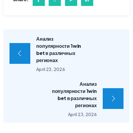
Анализ
популярности 1win
bet в различных
регионах
April 23, 2026
Анализ
популярности 1win
bet в различных
регионах
April 23, 2026