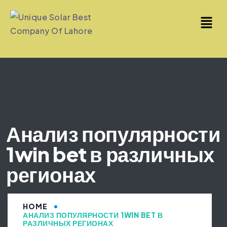
Анализ популярности
1win bet в различных
регионах
HOME
АНАЛИЗ ПОПУЛЯРНОСТИ 1WIN BET В
РАЗЛИЧНЫХ РЕГИОНАХ