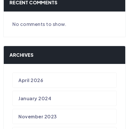
RECENT COMMENTS
No comments to show.
ARCHIVES
April 2026
January 2024
November 2023