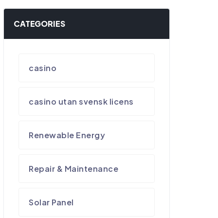
CATEGORIES
casino
casino utan svensk licens
Renewable Energy
Repair & Maintenance
Solar Panel