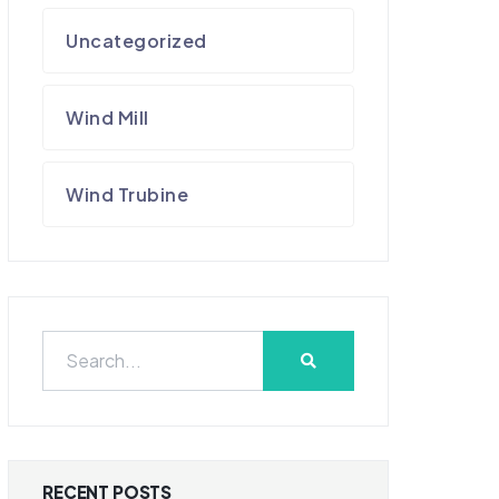
Uncategorized
Wind Mill
Wind Trubine
RECENT POSTS