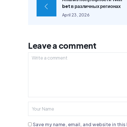
bet в различных регионах
April 23, 2026
Leave a comment
Save my name, email, and website in this