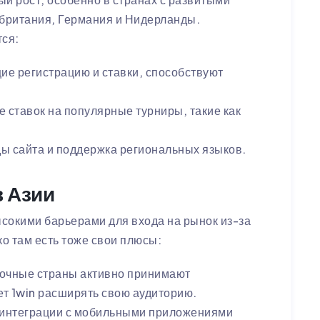
обритания, Германия и Нидерланды.
тся:
е регистрацию и ставки, способствуют
ставок на популярные турниры, такие как
 сайта и поддержка региональных языков.
в Азии
высокими барьерами для входа на рынок из-за
ко там есть тоже свои плюсы:
очные страны активно принимают
ет 1win расширять свою аудиторию.
интеграции с мобильными приложениями