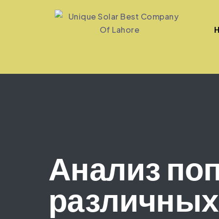
Анализ поп
различных