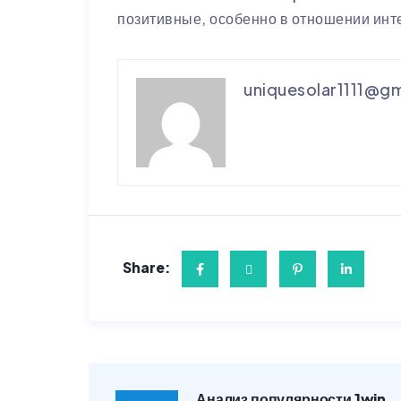
позитивные, особенно в отношении инт
uniquesolar1111@g
Share:
Анализ популярности 1win