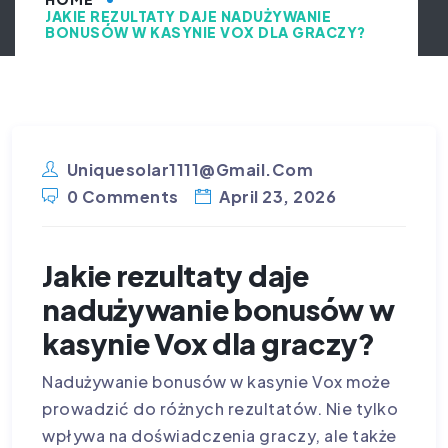
JAKIE REZULTATY DAJE NADUŻYWANIE
BONUSÓW W KASYNIE VOX DLA GRACZY?
Uniquesolar1111@gmail.com
0 Comments
April 23, 2026
Jakie rezultaty daje
nadużywanie bonusów w
kasynie Vox dla graczy?
Nadużywanie bonusów w kasynie Vox może
prowadzić do różnych rezultatów. Nie tylko
wpływa na doświadczenia graczy, ale także