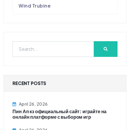
Wind Trubine
RECENT POSTS
April 26, 2026
Пин Ап кз официальный сайт: играйте на
онлайн платформе с выбором игр
April 26, 2026