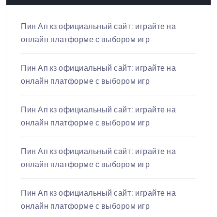
Пин Ап кз официальный сайт: играйте на
онлайн платформе с выбором игр
Пин Ап кз официальный сайт: играйте на
онлайн платформе с выбором игр
Пин Ап кз официальный сайт: играйте на
онлайн платформе с выбором игр
Пин Ап кз официальный сайт: играйте на
онлайн платформе с выбором игр
Пин Ап кз официальный сайт: играйте на
онлайн платформе с выбором игр