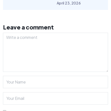
April 23, 2026
Leave a comment