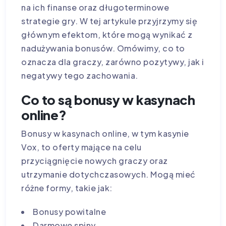
na ich finanse oraz długoterminowe
strategie gry. W tej artykule przyjrzymy się
głównym efektom, które mogą wynikać z
nadużywania bonusów. Omówimy, co to
oznacza dla graczy, zarówno pozytywy, jak i
negatywy tego zachowania.
Co to są bonusy w kasynach
online?
Bonusy w kasynach online, w tym kasynie
Vox, to oferty mające na celu
przyciągnięcie nowych graczy oraz
utrzymanie dotychczasowych. Mogą mieć
różne formy, takie jak:
Bonusy powitalne
Darmowe spiny