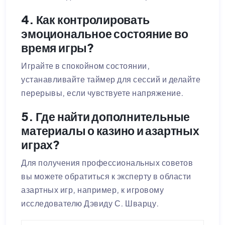
4. Как контролировать
эмоциональное состояние во
время игры?
Играйте в спокойном состоянии,
устанавливайте таймер для сессий и делайте
перерывы, если чувствуете напряжение.
5. Где найти дополнительные
материалы о казино и азартных
играх?
Для получения профессиональных советов
вы можете обратиться к эксперту в области
азартных игр, например, к
игровому
исследователю Дэвиду С. Шварцу
.