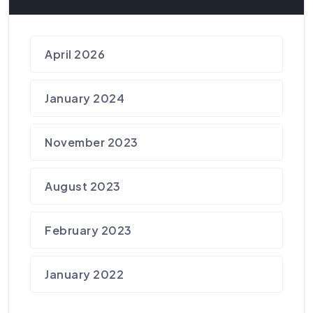
April 2026
January 2024
November 2023
August 2023
February 2023
January 2022