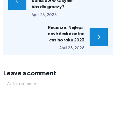
bonusów w kasynie
Vox dla graczy?
April 23, 2026
Recenze: Nejlepší
nové české online
casino roku 2023
April 23, 2026
Leave a comment