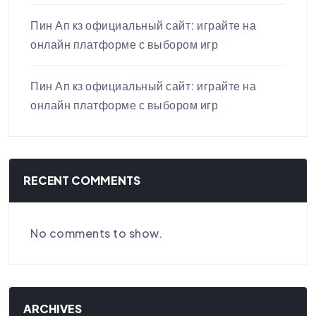
Пин Ап кз официальный сайт: играйте на
онлайн платформе с выбором игр
Пин Ап кз официальный сайт: играйте на
онлайн платформе с выбором игр
RECENT COMMENTS
No comments to show.
ARCHIVES