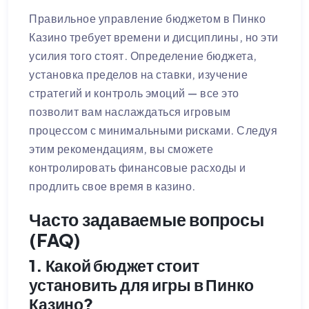
Правильное управление бюджетом в Пинко
Казино требует времени и дисциплины, но эти
усилия того стоят. Определение бюджета,
установка пределов на ставки, изучение
стратегий и контроль эмоций — все это
позволит вам наслаждаться игровым
процессом с минимальными рисками. Следуя
этим рекомендациям, вы сможете
контролировать финансовые расходы и
продлить свое время в казино.
Часто задаваемые вопросы
(FAQ)
1. Какой бюджет стоит
установить для игры в Пинко
Казино?