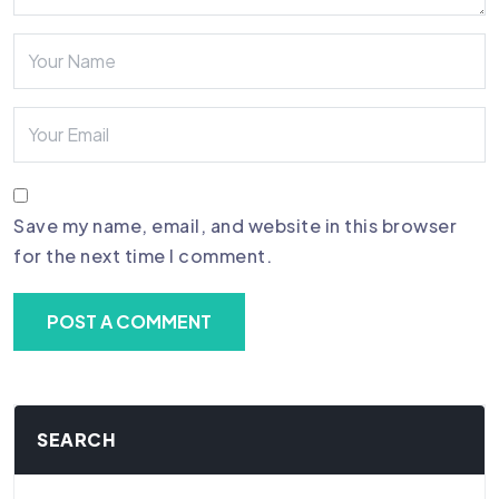
Save my name, email, and website in this browser
for the next time I comment.
SEARCH