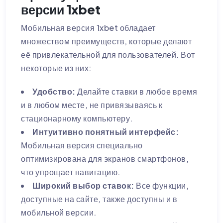
версии 1xbet
Мобильная версия 1xbet обладает
множеством преимуществ, которые делают
её привлекательной для пользователей. Вот
некоторые из них:
Удобство:
Делайте ставки в любое время
и в любом месте, не привязываясь к
стационарному компьютеру.
Интуитивно понятный интерфейс:
Мобильная версия специально
оптимизирована для экранов смартфонов,
что упрощает навигацию.
Широкий выбор ставок:
Все функции,
доступные на сайте, также доступны и в
мобильной версии.