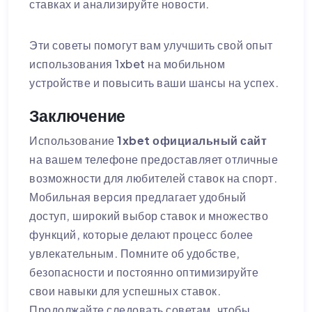
ставках и анализируйте новости.
Эти советы помогут вам улучшить свой опыт
использования 1xbet на мобильном
устройстве и повысить ваши шансы на успех.
Заключение
Использование
1xbet официальный сайт
на вашем телефоне предоставляет отличные
возможности для любителей ставок на спорт.
Мобильная версия предлагает удобный
доступ, широкий выбор ставок и множество
функций, которые делают процесс более
увлекательным. Помните об удобстве,
безопасности и постоянно оптимизируйте
свои навыки для успешных ставок.
Продолжайте следовать советам, чтобы