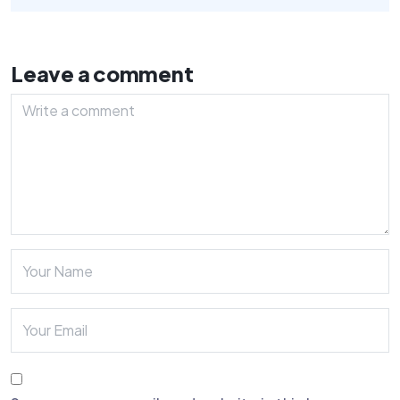
Leave a comment