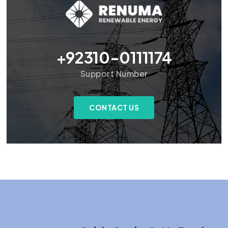
+92310-0111174
Support Number
CONTACT US