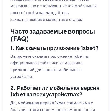
максимально использовать свой мобильный
опыт с 1xbet и наслаждайтесь
захватывающими моментами ставок.
Часто задаваемые вопросы
(FAQ)
1. Как скачать приложение 1xbet?
Вы можете скачать приложение 1xbet из
официального сайта или из магазина
приложений для вашего мобильного
устройства.
2. Работает ли мобильная версия
1xbet на всех устройствах?
Да, мобильная версия 1xbet совместима с
большинством современных смартфонов и