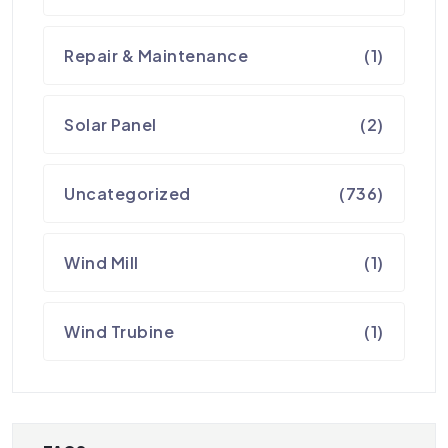
Repair & Maintenance
(1)
Solar Panel
(2)
Uncategorized
(736)
Wind Mill
(1)
Wind Trubine
(1)