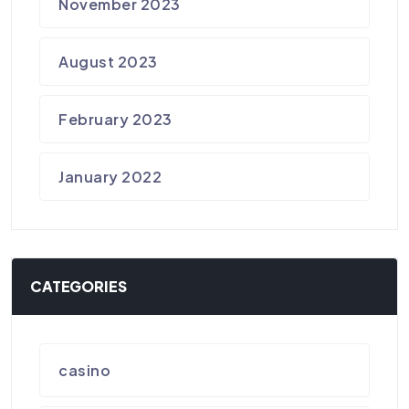
November 2023
August 2023
February 2023
January 2022
CATEGORIES
casino