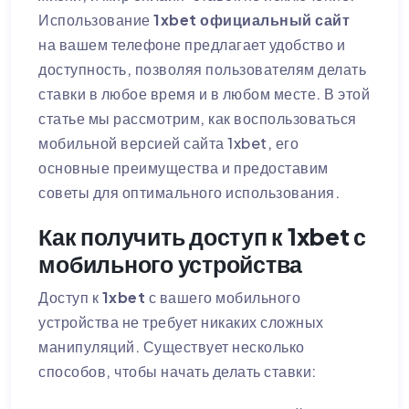
Использование
1xbet официальный сайт
на вашем телефоне предлагает удобство и
доступность, позволяя пользователям делать
ставки в любое время и в любом месте. В этой
статье мы рассмотрим, как воспользоваться
мобильной версией сайта 1xbet, его
основные преимущества и предоставим
советы для оптимального использования.
Как получить доступ к 1xbet с
мобильного устройства
Доступ к
1xbet
с вашего мобильного
устройства не требует никаких сложных
манипуляций. Существует несколько
способов, чтобы начать делать ставки: