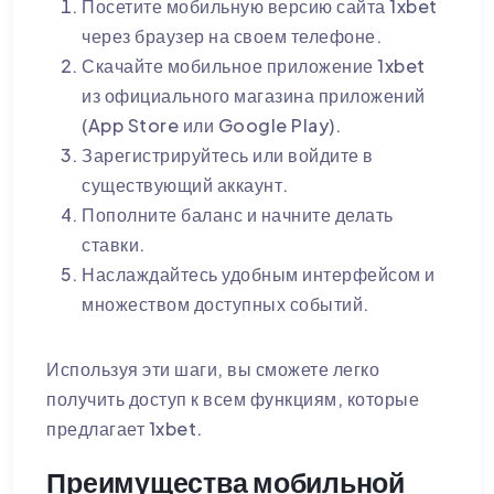
Посетите мобильную версию сайта 1xbet
через браузер на своем телефоне.
Скачайте мобильное приложение 1xbet
из официального магазина приложений
(App Store или Google Play).
Зарегистрируйтесь или войдите в
существующий аккаунт.
Пополните баланс и начните делать
ставки.
Наслаждайтесь удобным интерфейсом и
множеством доступных событий.
Используя эти шаги, вы сможете легко
получить доступ к всем функциям, которые
предлагает 1xbet.
Преимущества мобильной