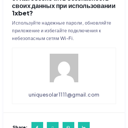
своих данных при использовании
1xbet?
Используйте надежные пароли, обновляйте
приложение и избегайте подключения к
небезопасным сетям Wi-Fi.
uniquesolar1111@gmail.com
Share: