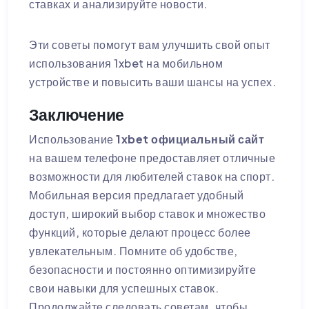
ставках и анализируйте новости.
Эти советы помогут вам улучшить свой опыт
использования 1xbet на мобильном
устройстве и повысить ваши шансы на успех.
Заключение
Использование
1xbet официальный сайт
на вашем телефоне предоставляет отличные
возможности для любителей ставок на спорт.
Мобильная версия предлагает удобный
доступ, широкий выбор ставок и множество
функций, которые делают процесс более
увлекательным. Помните об удобстве,
безопасности и постоянно оптимизируйте
свои навыки для успешных ставок.
Продолжайте следовать советам, чтобы