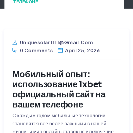
ТЕЛЕФОНЕ
Uniquesolar1111@gmail.com
0 Comments
April 25, 2026
Мобильный опыт:
использование 1xbet
официальный сайт на
вашем телефоне
С каждым годом мобильные технологии
становятся все более важными в нашей
жизни, и мир онлайн-ставок не исключение.