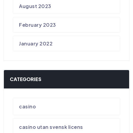
August 2023
February 2023
January 2022
CATEGORIES
casino
casino utan svensk licens