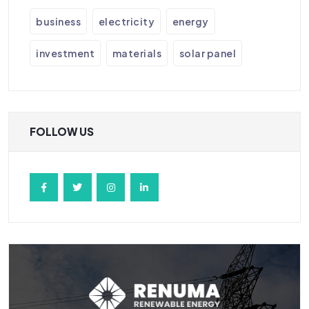
business
electricity
energy
investment
materials
solar panel
FOLLOW US