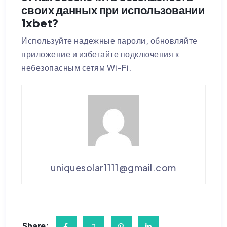
своих данных при использовании
1xbet?
Используйте надежные пароли, обновляйте
приложение и избегайте подключения к
небезопасным сетям Wi-Fi.
uniquesolar1111@gmail.com
Share: