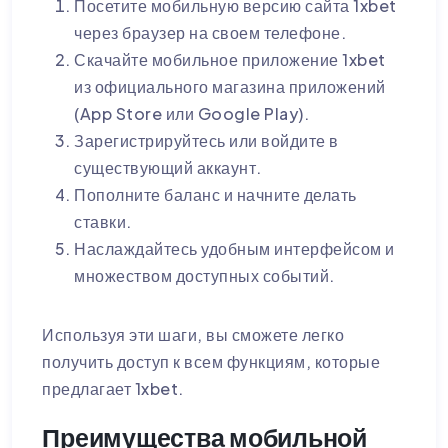
Посетите мобильную версию сайта 1xbet
через браузер на своем телефоне.
Скачайте мобильное приложение 1xbet
из официального магазина приложений
(App Store или Google Play).
Зарегистрируйтесь или войдите в
существующий аккаунт.
Пополните баланс и начните делать
ставки.
Наслаждайтесь удобным интерфейсом и
множеством доступных событий.
Используя эти шаги, вы сможете легко
получить доступ к всем функциям, которые
предлагает 1xbet.
Преимущества мобильной