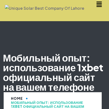
Мобильный опыт:
использование 1xbet
официальный сайт
на вашем телефоне
HOME
МОБИЛЬНЫЙ ОПЫТ: ИСПОЛЬЗОВАНИЕ
1XBET ОФИЦИАЛЬНЫЙ САЙТ НА ВАШЕМ