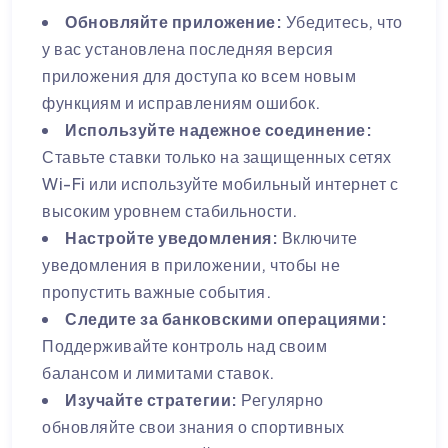
Обновляйте приложение:
Убедитесь, что
у вас установлена последняя версия
приложения для доступа ко всем новым
функциям и исправлениям ошибок.
Используйте надежное соединение:
Ставьте ставки только на защищенных сетях
Wi-Fi или используйте мобильный интернет с
высоким уровнем стабильности.
Настройте уведомления:
Включите
уведомления в приложении, чтобы не
пропустить важные события.
Следите за банковскими операциями:
Поддерживайте контроль над своим
балансом и лимитами ставок.
Изучайте стратегии:
Регулярно
обновляйте свои знания о спортивных