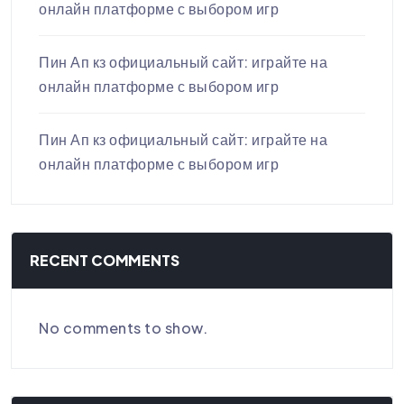
онлайн платформе с выбором игр
Пин Ап кз официальный сайт: играйте на
онлайн платформе с выбором игр
Пин Ап кз официальный сайт: играйте на
онлайн платформе с выбором игр
RECENT COMMENTS
No comments to show.