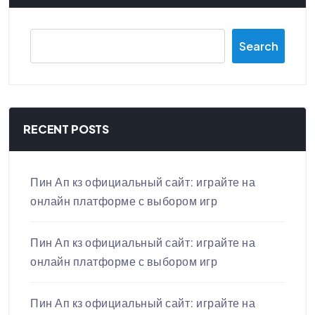
Search
RECENT POSTS
Пин Ап кз официальный сайт: играйте на
онлайн платформе с выбором игр
Пин Ап кз официальный сайт: играйте на
онлайн платформе с выбором игр
Пин Ап кз официальный сайт: играйте на