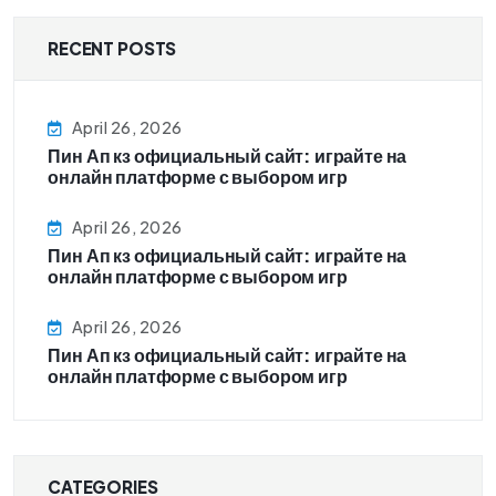
RECENT POSTS
April 26, 2026
Пин Ап кз официальный сайт: играйте на
онлайн платформе с выбором игр
April 26, 2026
Пин Ап кз официальный сайт: играйте на
онлайн платформе с выбором игр
April 26, 2026
Пин Ап кз официальный сайт: играйте на
онлайн платформе с выбором игр
CATEGORIES