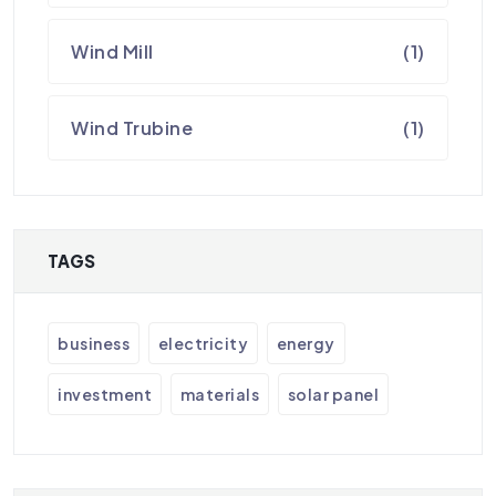
Wind Mill
(1)
Wind Trubine
(1)
TAGS
business
electricity
energy
investment
materials
solar panel