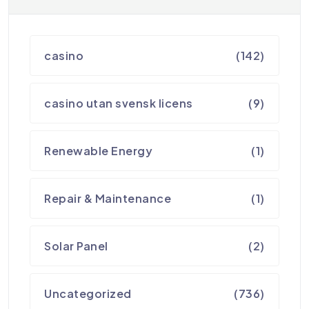
casino
(142)
casino utan svensk licens
(9)
Renewable Energy
(1)
Repair & Maintenance
(1)
Solar Panel
(2)
Uncategorized
(736)