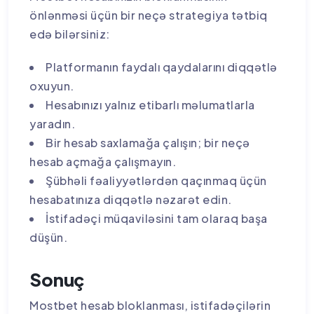
önlənməsi üçün bir neçə strategiya tətbiq
edə bilərsiniz:
Platformanın faydalı qaydalarını diqqətlə
oxuyun.
Hesabınızı yalnız etibarlı məlumatlarla
yaradın.
Bir hesab saxlamağa çalışın; bir neçə
hesab açmağa çalışmayın.
Şübhəli fəaliyyətlərdən qaçınmaq üçün
hesabatınıza diqqətlə nəzarət edin.
İstifadəçi müqaviləsini tam olaraq başa
düşün.
Sonuç
Mostbet hesab bloklanması, istifadəçilərin