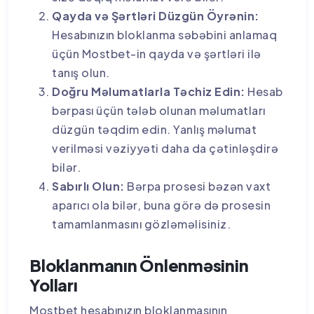
Qayda və Şərtləri Düzgün Öyrənin:
Hesabınızın bloklanma səbəbini anlamaq
üçün Mostbet-in qayda və şərtləri ilə
tanış olun.
Doğru Məlumatlarla Təchiz Edin:
Hesab
bərpası üçün tələb olunan məlumatları
düzgün təqdim edin. Yanlış məlumat
verilməsi vəziyyəti daha da çətinləşdirə
bilər.
Sabırlı Olun:
Bərpa prosesi bəzən vaxt
aparıcı ola bilər, buna görə də prosesin
tamamlanmasını gözləməlisiniz.
Bloklanmanın Önlenməsinin
Yolları
Mostbet hesabınızın bloklanmasının