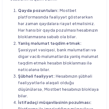
Qayda pozuntuları:
Mostbet
platformasında fəaliyyət göstərərkən
hər zaman qaydalara riayət etməlisiniz.
Hər hansı bir qayda pozulması hesabınızın
bloklanmasına səbəb ola bilər.
Yanlış məlumat təqdim etmək:
Şəxsiyyət vəsiqəsi, bank məlumatları və
digər vacib məlumatlarda yanlış məlumat
təqdim etmək hesabın bloklanması ilə
nəticələnə bilər.
Şübhəli fəaliyyət:
Hesabınızın şübhəli
fəaliyyətlərlə əlaqəli olduğu
düşünülərsə, Mostbet hesabınızı bloklaya
bilər.
İstifadəçi müqaviləsinin pozulması:
Platforma ilə imzaladığınız müqaviləyə