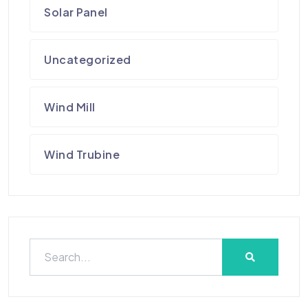
Solar Panel
Uncategorized
Wind Mill
Wind Trubine