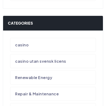
CATEGORIES
casino
casino utan svensk licens
Renewable Energy
Repair & Maintenance