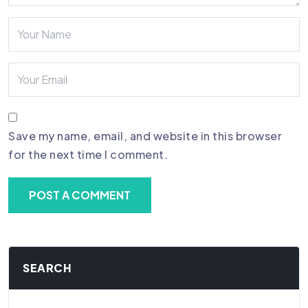
Save my name, email, and website in this browser
for the next time I comment.
SEARCH