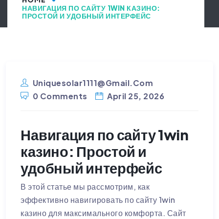
НАВИГАЦИЯ ПО САЙТУ 1WIN КАЗИНО:
ПРОСТОЙ И УДОБНЫЙ ИНТЕРФЕЙС
Uniquesolar1111@gmail.com
0 Comments
April 25, 2026
Навигация по сайту 1win
казино: Простой и
удобный интерфейс
В этой статье мы рассмотрим, как
эффективно навигировать по сайту 1win
казино для максимального комфорта. Сайт