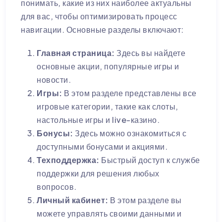
понимать, какие из них наиболее актуальны
для вас, чтобы оптимизировать процесс
навигации. Основные разделы включают:
Главная страница:
Здесь вы найдете
основные акции, популярные игры и
новости.
Игры:
В этом разделе представлены все
игровые категории, такие как слоты,
настольные игры и live-казино.
Бонусы:
Здесь можно ознакомиться с
доступными бонусами и акциями.
Техподдержка:
Быстрый доступ к службе
поддержки для решения любых
вопросов.
Личный кабинет:
В этом разделе вы
можете управлять своими данными и