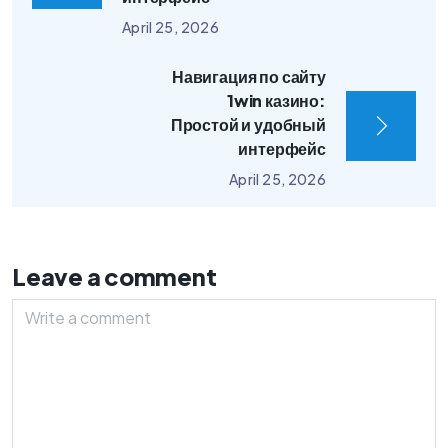
April 25, 2026
Навигация по сайту
1win казино:
Простой и удобный
интерфейс
April 25, 2026
Leave a comment