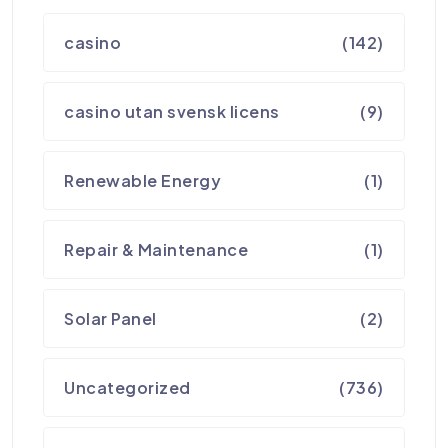
casino
(142)
casino utan svensk licens
(9)
Renewable Energy
(1)
Repair & Maintenance
(1)
Solar Panel
(2)
Uncategorized
(736)