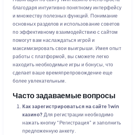
благодаря интуитивно понятному интерфейсу
и множеству полезных функций. Понимание
основных разделов и использование советов
по эффективному взаимодействию с сайтом
помогут вам наслаждаться игрой и
максимизировать свои выигрыши. Имея опыт
работы с платформой, вы сможете легко
находить необходимые игры и бонусы, что
сделает ваше времяпрепровождение еще
более увлекательным.
Часто задаваемые вопросы
Как зарегистрироваться на сайте 1win
казино?
Для регистрации необходимо
нажать кнопку “Регистрация” и заполнить
предложенную анкету.