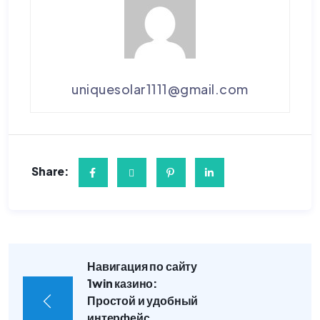
uniquesolar1111@gmail.com
Share:
Навигация по сайту
1win казино:
Простой и удобный
интерфейс