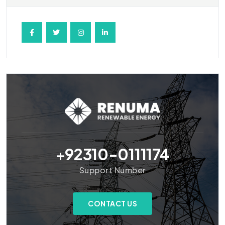
+92310-0111174
Support Number
CONTACT US