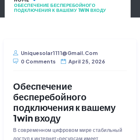
ОБЕСПЕЧЕНИЕ БЕСПЕРЕБОЙНОГО
ПОДКЛЮЧЕНИЯ К ВАШЕМУ 1WIN ВХОДУ
Uniquesolar1111@gmail.com
0 Comments
April 25, 2026
Обеспечение
бесперебойного
подключения к вашему
1win входу
В современном цифровом мире стабильный
доступ к интернет-ресурсам имеет