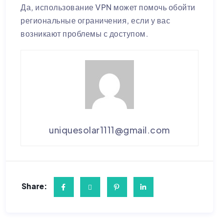
Да, использование VPN может помочь обойти
региональные ограничения, если у вас
возникают проблемы с доступом.
uniquesolar1111@gmail.com
Share: