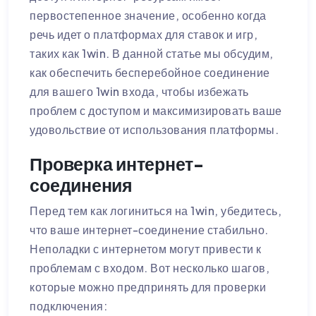
первостепенное значение, особенно когда
речь идет о платформах для ставок и игр,
таких как 1win. В данной статье мы обсудим,
как обеспечить бесперебойное соединение
для вашего 1win входа, чтобы избежать
проблем с доступом и максимизировать ваше
удовольствие от использования платформы.
Проверка интернет-
соединения
Перед тем как логиниться на 1win, убедитесь,
что ваше интернет-соединение стабильно.
Неполадки с интернетом могут привести к
проблемам с входом. Вот несколько шагов,
которые можно предпринять для проверки
подключения: