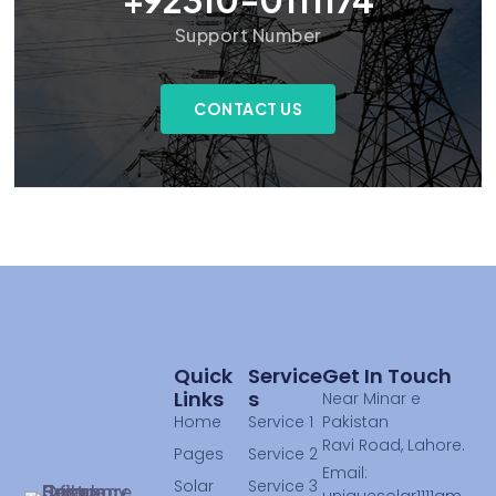
Support Number
CONTACT US
Quick
Service
Get In Touch
Links
S
Near Minar e
Home
Service 1
Pakistan
Ravi Road, Lahore.
Pages
Service 2
Email:
Solar
Service 3