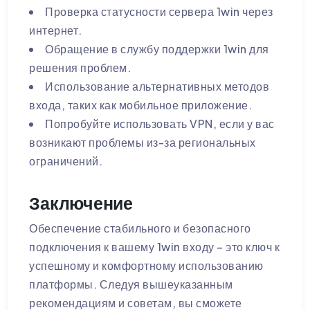
Проверка статусности сервера 1win через
интернет.
Обращение в службу поддержки 1win для
решения проблем.
Использование альтернативных методов
входа, таких как мобильное приложение.
Попробуйте использовать VPN, если у вас
возникают проблемы из-за региональных
ограничений.
Заключение
Обеспечение стабильного и безопасного
подключения к вашему 1win входу – это ключ к
успешному и комфортному использованию
платформы. Следуя вышеуказанным
рекомендациям и советам, вы сможете