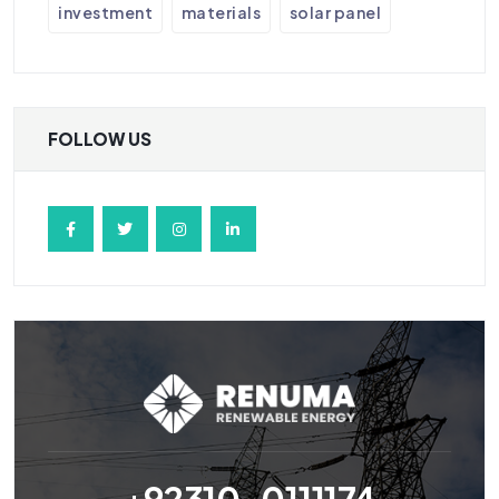
investment
materials
solar panel
FOLLOW US
+92310-0111174