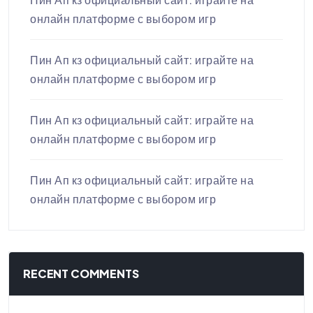
онлайн платформе с выбором игр
Пин Ап кз официальный сайт: играйте на
онлайн платформе с выбором игр
Пин Ап кз официальный сайт: играйте на
онлайн платформе с выбором игр
Пин Ап кз официальный сайт: играйте на
онлайн платформе с выбором игр
RECENT COMMENTS