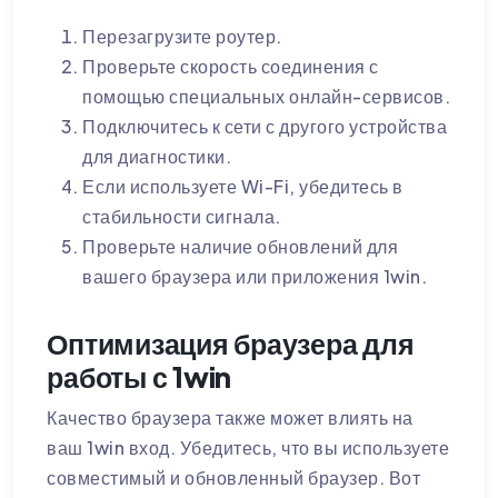
Перезагрузите роутер.
Проверьте скорость соединения с
помощью специальных онлайн-сервисов.
Подключитесь к сети с другого устройства
для диагностики.
Если используете Wi-Fi, убедитесь в
стабильности сигнала.
Проверьте наличие обновлений для
вашего браузера или приложения 1win.
Оптимизация браузера для
работы с 1win
Качество браузера также может влиять на
ваш 1win вход. Убедитесь, что вы используете
совместимый и обновленный браузер. Вот