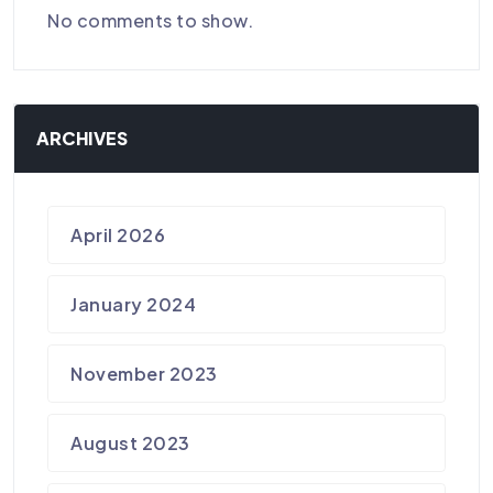
No comments to show.
ARCHIVES
April 2026
January 2024
November 2023
August 2023