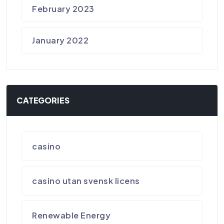
February 2023
January 2022
CATEGORIES
casino
casino utan svensk licens
Renewable Energy