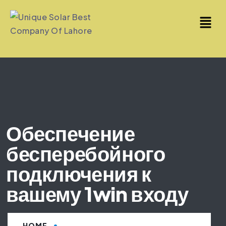
Обеспечение
бесперебойного
подключения к
вашему 1win входу
HOME