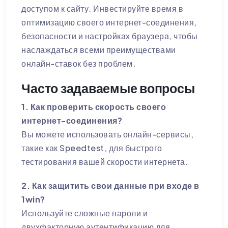
доступом к сайту. Инвестируйте время в
оптимизацию своего интернет-соединения,
безопасности и настройках браузера, чтобы
наслаждаться всеми преимуществами
онлайн-ставок без проблем.
Часто задаваемые вопросы
1. Как проверить скорость своего
интернет-соединения?
Вы можете использовать онлайн-сервисы,
такие как Speedtest, для быстрого
тестирования вашей скорости интернета.
2. Как защитить свои данные при входе в
1win?
Используйте сложные пароли и
двухфакторную аутентификацию для