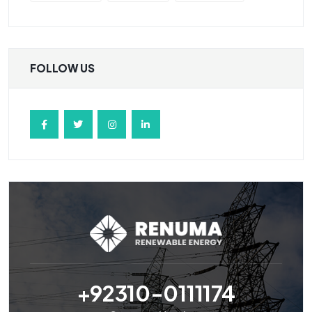
FOLLOW US
+92310-0111174