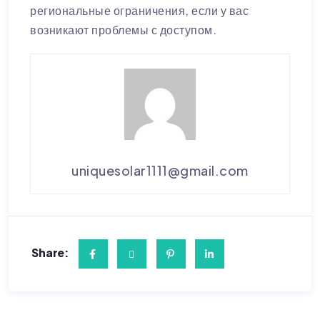
региональные ограничения, если у вас
возникают проблемы с доступом.
uniquesolar1111@gmail.com
Share: