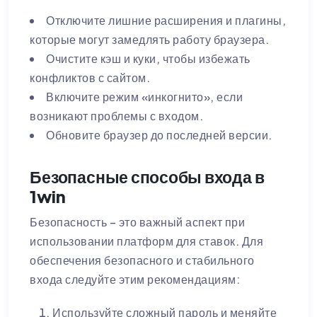
Отключите лишние расширения и плагины,
которые могут замедлять работу браузера.
Очистите кэш и куки, чтобы избежать
конфликтов с сайтом.
Включите режим «инкогнито», если
возникают проблемы с входом.
Обновите браузер до последней версии.
Безопасные способы входа в
1win
Безопасность – это важный аспект при
использовании платформ для ставок. Для
обеспечения безопасного и стабильного
входа следуйте этим рекомендациям:
Используйте сложный пароль и меняйте