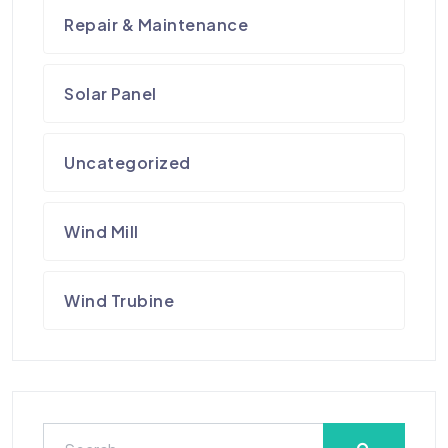
Repair & Maintenance
Solar Panel
Uncategorized
Wind Mill
Wind Trubine