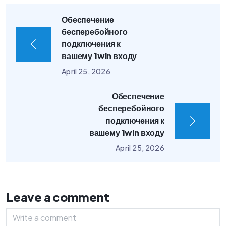
Обеспечение
бесперебойного
подключения к
вашему 1win входу
April 25, 2026
Обеспечение
бесперебойного
подключения к
вашему 1win входу
April 25, 2026
Leave a comment