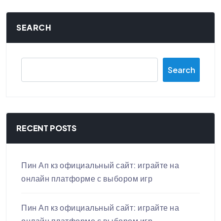
SEARCH
Search
RECENT POSTS
Пин Ап кз официальный сайт: играйте на
онлайн платформе с выбором игр
Пин Ап кз официальный сайт: играйте на
онлайн платформе с выбором игр