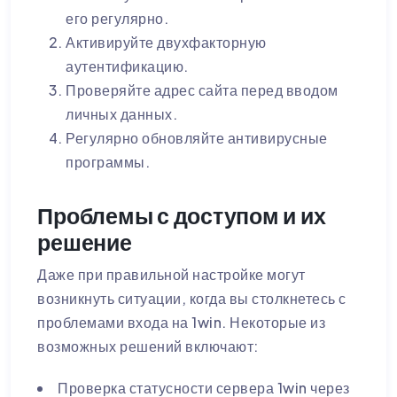
его регулярно.
Активируйте двухфакторную
аутентификацию.
Проверяйте адрес сайта перед вводом
личных данных.
Регулярно обновляйте антивирусные
программы.
Проблемы с доступом и их
решение
Даже при правильной настройке могут
возникнуть ситуации, когда вы столкнетесь с
проблемами входа на 1win. Некоторые из
возможных решений включают:
Проверка статусности сервера 1win через