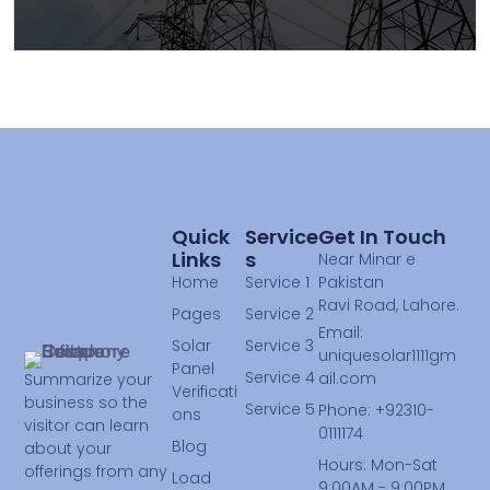
Quick
Service
Get In Touch
Links
S
Near Minar e
Home
Service 1
Pakistan
Ravi Road, Lahore.
Pages
Service 2
Email:
Solar
Service 3
uniquesolar1111gm
Panel
Service 4
ail.com
Summarize your
Verificati
business so the
Service 5
Phone: +92310-
ons
visitor can learn
0111174
Blog
about your
Hours: Mon-Sat
offerings from any
Load
9:00AM - 9:00PM