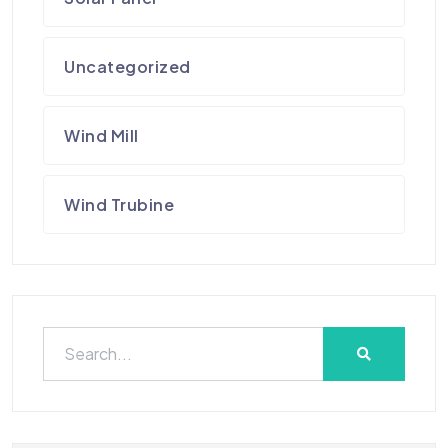
Uncategorized
Wind Mill
Wind Trubine