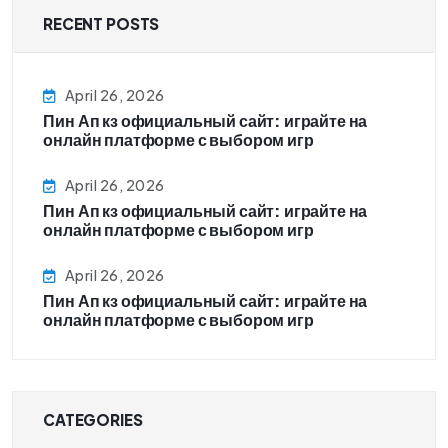
RECENT POSTS
April 26, 2026
Пин Ап кз официальный сайт: играйте на
онлайн платформе с выбором игр
April 26, 2026
Пин Ап кз официальный сайт: играйте на
онлайн платформе с выбором игр
April 26, 2026
Пин Ап кз официальный сайт: играйте на
онлайн платформе с выбором игр
CATEGORIES