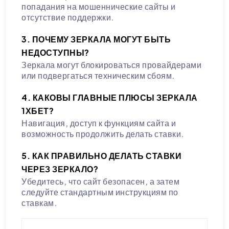
попадания на мошеннические сайты и
отсутствие поддержки.
3. ПОЧЕМУ ЗЕРКАЛА МОГУТ БЫТЬ
НЕДОСТУПНЫ?
Зеркала могут блокироваться провайдерами
или подвергаться техническим сбоям.
4. КАКОВЫ ГЛАВНЫЕ ПЛЮСЫ ЗЕРКАЛА
1ХБЕТ?
Навигация, доступ к функциям сайта и
возможность продолжить делать ставки.
5. КАК ПРАВИЛЬНО ДЕЛАТЬ СТАВКИ
ЧЕРЕЗ ЗЕРКАЛО?
Убедитесь, что сайт безопасен, а затем
следуйте стандартным инструкциям по
ставкам.