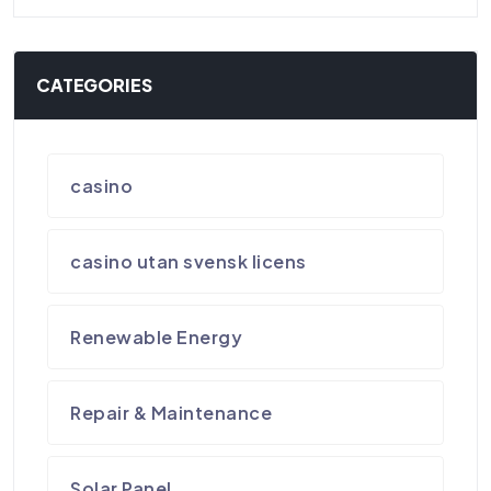
CATEGORIES
casino
casino utan svensk licens
Renewable Energy
Repair & Maintenance
Solar Panel