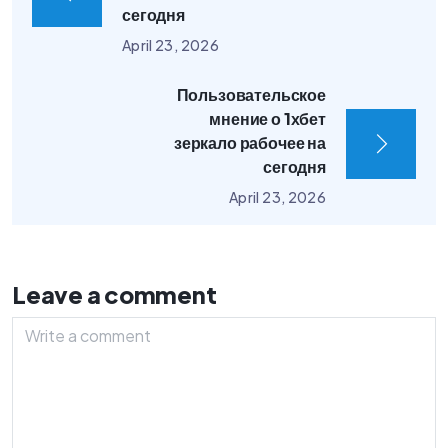
сегодня
April 23, 2026
Пользовательское
мнение о 1хбет
зеркало рабочее на
сегодня
April 23, 2026
Leave a comment