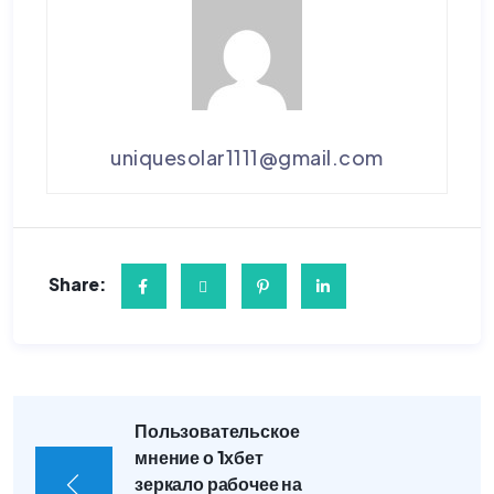
uniquesolar1111@gmail.com
Share:
Пользовательское
мнение о 1хбет
зеркало рабочее на