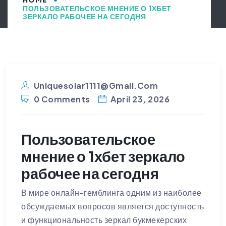
ПОЛЬЗОВАТЕЛЬСКОЕ МНЕНИЕ О 1ХБЕТ
ЗЕРКАЛО РАБОЧЕЕ НА СЕГОДНЯ
Uniquesolar1111@gmail.com
0 Comments
April 23, 2026
Пользовательское
мнение о 1хбет зеркало
рабочее на сегодня
В мире онлайн-гемблинга одним из наиболее
обсуждаемых вопросов является доступность
и функциональность зеркал букмекерских