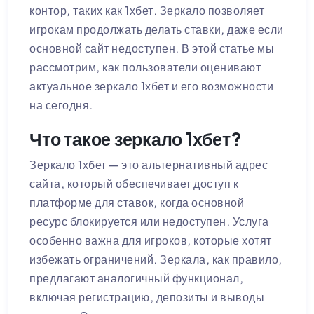
контор, таких как 1хбет. Зеркало позволяет
игрокам продолжать делать ставки, даже если
основной сайт недоступен. В этой статье мы
рассмотрим, как пользователи оценивают
актуальное зеркало 1хбет и его возможности
на сегодня.
Что такое зеркало 1хбет?
Зеркало 1хбет — это альтернативный адрес
сайта, который обеспечивает доступ к
платформе для ставок, когда основной
ресурс блокируется или недоступен. Услуга
особенно важна для игроков, которые хотят
избежать ограничений. Зеркала, как правило,
предлагают аналогичный функционал,
включая регистрацию, депозиты и выводы