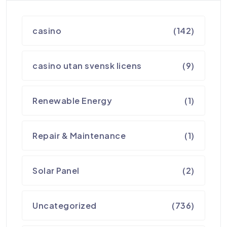
casino
(142)
casino utan svensk licens
(9)
Renewable Energy
(1)
Repair & Maintenance
(1)
Solar Panel
(2)
Uncategorized
(736)