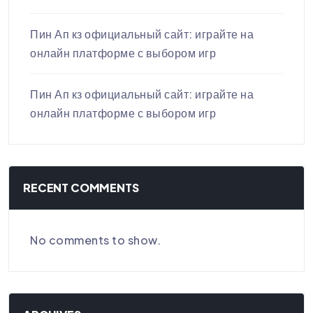
Пин Ап кз официальный сайт: играйте на
онлайн платформе с выбором игр
Пин Ап кз официальный сайт: играйте на
онлайн платформе с выбором игр
RECENT COMMENTS
No comments to show.