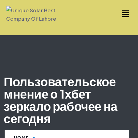
Пользовательское
мнение о 1хбет
зеркало рабочее на
сегодня
HOME