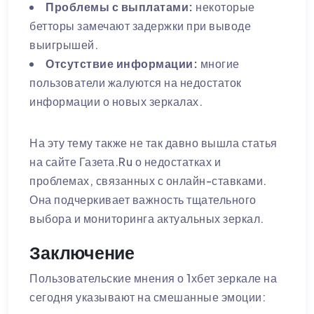
Проблемы с выплатами:
некоторые
бетторы замечают задержки при выводе
выигрышей.
Отсутствие информации:
многие
пользователи жалуются на недостаток
информации о новых зеркалах.
На эту тему также не так давно вышла статья
на сайте
Газета.Ru
о недостатках и
проблемах, связанных с онлайн-ставками.
Она подчеркивает важность тщательного
выбора и мониторинга актуальных зеркал.
Заключение
Пользовательские мнения о 1хбет зеркале на
сегодня указывают на смешанные эмоции: