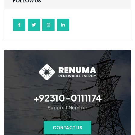
FOLLOW US
+92310-0111174
Support Number
CONTACT US