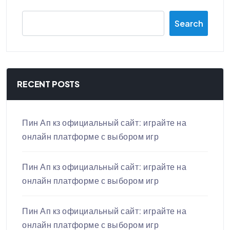
Search
RECENT POSTS
Пин Ап кз официальный сайт: играйте на
онлайн платформе с выбором игр
Пин Ап кз официальный сайт: играйте на
онлайн платформе с выбором игр
Пин Ап кз официальный сайт: играйте на
онлайн платформе с выбором игр