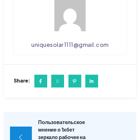
uniquesolar1111@gmail.com
Share:
Пользовательское
мнение о 1хбет
зеркало рабочее на