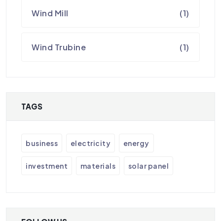
Wind Mill
(1)
Wind Trubine
(1)
TAGS
business
electricity
energy
investment
materials
solar panel