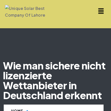
Wie man sichere nicht
lizenzierte
Wettanbieter in
Deutschland erkennt
HOME