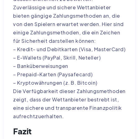
Zuverlässige und sichere Wettanbieter
bieten gängige Zahlungsmethoden an, die
von den Spielern erwartet werden. Hier sind
einige Zahlungsmethoden, die ein Zeichen
für Sicherheit darstellen können:
– Kredit- und Debitkarten (Visa, MasterCard)
– E-Wallets (PayPal, Skrill, Neteller)
– Banküberweisungen
– Prepaid-Karten (Paysafecard)
– Kryptowährungen (z. B. Bitcoin)
Die Verfügbarkeit dieser Zahlungsmethoden
zeigt, dass der Wettanbieter bestrebt ist,
eine sichere und transparente Finanzpolitik
aufrechtzuerhalten.
Fazit