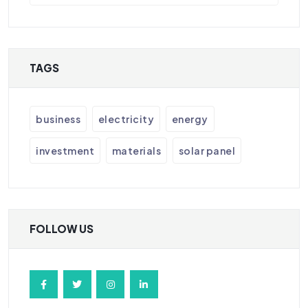
TAGS
business
electricity
energy
investment
materials
solar panel
FOLLOW US