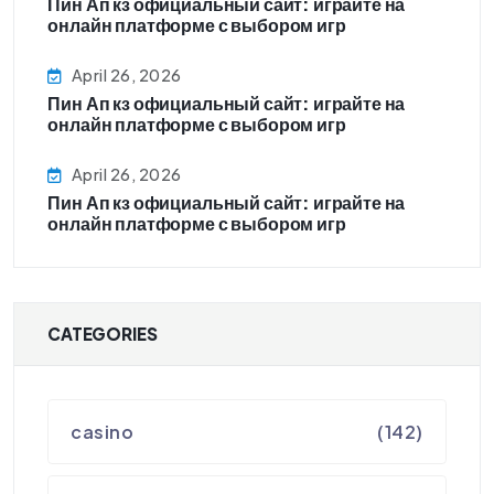
Пин Ап кз официальный сайт: играйте на
онлайн платформе с выбором игр
April 26, 2026
Пин Ап кз официальный сайт: играйте на
онлайн платформе с выбором игр
April 26, 2026
Пин Ап кз официальный сайт: играйте на
онлайн платформе с выбором игр
CATEGORIES
casino
(142)