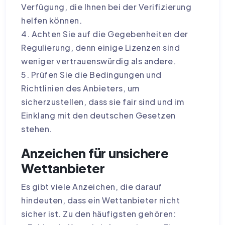
Verfügung, die Ihnen bei der Verifizierung
helfen können.
4. Achten Sie auf die Gegebenheiten der
Regulierung, denn einige Lizenzen sind
weniger vertrauenswürdig als andere.
5. Prüfen Sie die Bedingungen und
Richtlinien des Anbieters, um
sicherzustellen, dass sie fair sind und im
Einklang mit den deutschen Gesetzen
stehen.
Anzeichen für unsichere
Wettanbieter
Es gibt viele Anzeichen, die darauf
hindeuten, dass ein Wettanbieter nicht
sicher ist. Zu den häufigsten gehören: