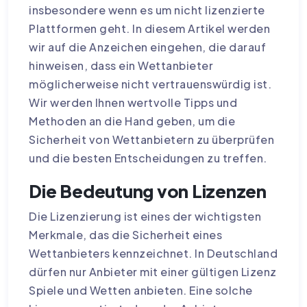
insbesondere wenn es um nicht lizenzierte
Plattformen geht. In diesem Artikel werden
wir auf die Anzeichen eingehen, die darauf
hinweisen, dass ein Wettanbieter
möglicherweise nicht vertrauenswürdig ist.
Wir werden Ihnen wertvolle Tipps und
Methoden an die Hand geben, um die
Sicherheit von Wettanbietern zu überprüfen
und die besten Entscheidungen zu treffen.
Die Bedeutung von Lizenzen
Die Lizenzierung ist eines der wichtigsten
Merkmale, das die Sicherheit eines
Wettanbieters kennzeichnet. In Deutschland
dürfen nur Anbieter mit einer gültigen Lizenz
Spiele und Wetten anbieten. Eine solche