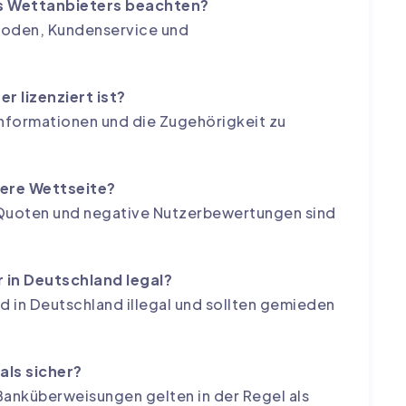
nes Wettanbieters beachten?
hoden, Kundenservice und
r lizenziert ist?
informationen und die Zugehörigkeit zu
here Wettseite?
Quoten und negative Nutzerbewertungen sind
r in Deutschland legal?
nd in Deutschland illegal und sollten gemieden
ls sicher?
Banküberweisungen gelten in der Regel als