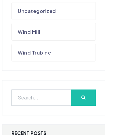
Uncategorized
Wind Mill
Wind Trubine
RECENT POSTS