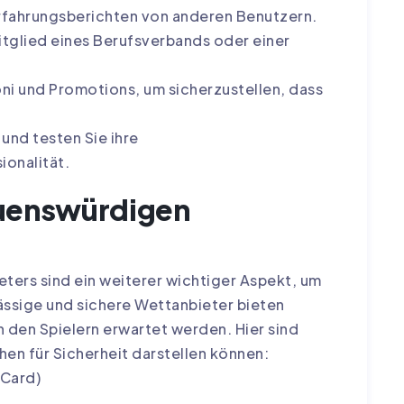
rfahrungsberichten von anderen Benutzern.
itglied eines Berufsverbands oder einer
oni und Promotions, um sicherzustellen, dass
und testen Sie ihre
onalität.
auenswürdigen
ers sind ein weiterer wichtiger Aspekt, um
ässige und sichere Wettanbieter bieten
den Spielern erwartet werden. Hier sind
en für Sicherheit darstellen können:
rCard)