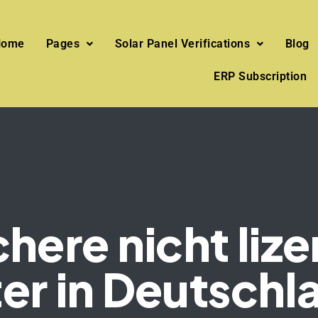
Home
Pages
Solar Panel Verifications
Blog
ERP Subscription
here nicht lize
er in Deutschl