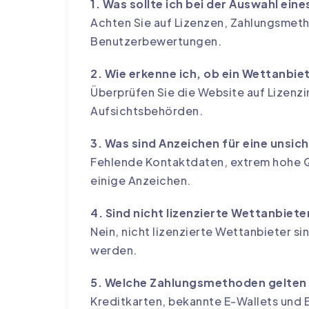
1. Was sollte ich bei der Auswahl ei
Achten Sie auf Lizenzen, Zahlungsmet
Benutzerbewertungen.
2. Wie erkenne ich, ob ein Wettanbiete
Überprüfen Sie die Website auf Lizenz
Aufsichtsbehörden.
3. Was sind Anzeichen für eine unsic
Fehlende Kontaktdaten, extrem hohe 
einige Anzeichen.
4. Sind nicht lizenzierte Wettanbiete
Nein, nicht lizenzierte Wettanbieter si
werden.
5. Welche Zahlungsmethoden gelten a
Kreditkarten, bekannte E-Wallets und 